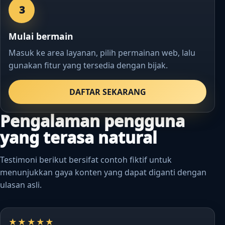
3
Mulai bermain
Masuk ke area layanan, pilih permainan web, lalu
gunakan fitur yang tersedia dengan bijak.
DAFTAR SEKARANG
Pengalaman pengguna
yang terasa natural
Testimoni berikut bersifat contoh fiktif untuk
menunjukkan gaya konten yang dapat diganti dengan
ulasan asli.
★★★★★