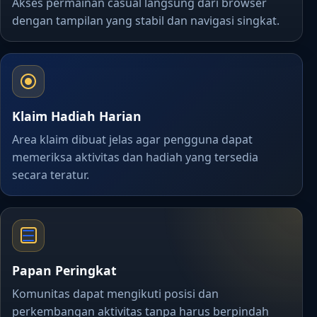
Akses permainan casual langsung dari browser
dengan tampilan yang stabil dan navigasi singkat.
Klaim Hadiah Harian
Area klaim dibuat jelas agar pengguna dapat
memeriksa aktivitas dan hadiah yang tersedia
secara teratur.
Papan Peringkat
Komunitas dapat mengikuti posisi dan
perkembangan aktivitas tanpa harus berpindah