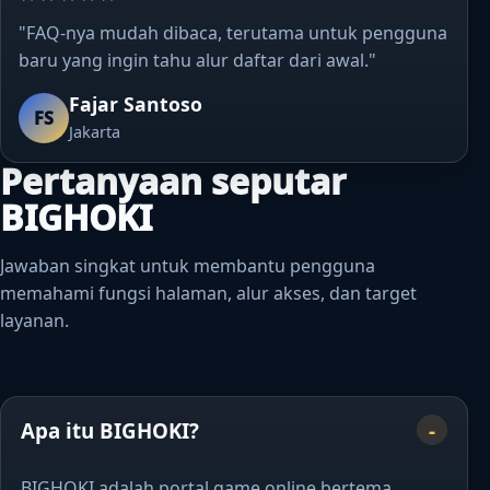
"FAQ-nya mudah dibaca, terutama untuk pengguna
baru yang ingin tahu alur daftar dari awal."
Fajar Santoso
FS
Jakarta
Pertanyaan seputar
BIGHOKI
Jawaban singkat untuk membantu pengguna
memahami fungsi halaman, alur akses, dan target
layanan.
Apa itu BIGHOKI?
BIGHOKI adalah portal game online bertema