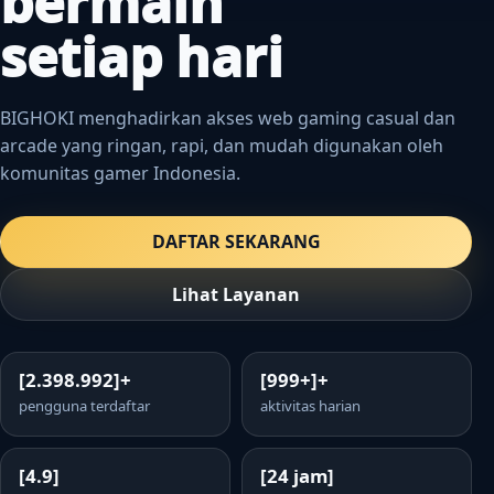
bermain
setiap hari
BIGHOKI menghadirkan akses web gaming casual dan
arcade yang ringan, rapi, dan mudah digunakan oleh
komunitas gamer Indonesia.
DAFTAR SEKARANG
Lihat Layanan
[2.398.992]+
[999+]+
pengguna terdaftar
aktivitas harian
[4.9]
[24 jam]