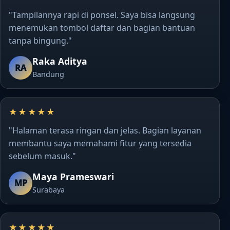
"Tampilannya rapi di ponsel. Saya bisa langsung
menemukan tombol daftar dan bagian bantuan
tanpa bingung."
Raka Aditya
RA
Bandung
★★★★★
"Halaman terasa ringan dan jelas. Bagian layanan
membantu saya memahami fitur yang tersedia
sebelum masuk."
Maya Prameswari
MP
Surabaya
★★★★★