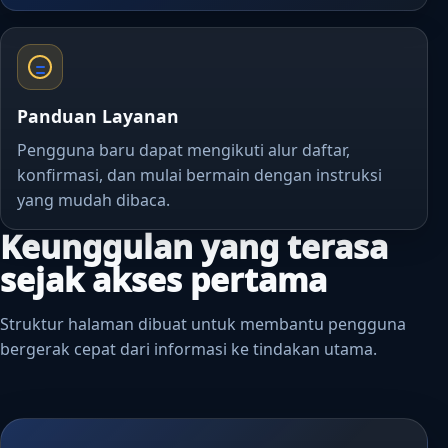
Panduan Layanan
Pengguna baru dapat mengikuti alur daftar,
konfirmasi, dan mulai bermain dengan instruksi
yang mudah dibaca.
Keunggulan yang terasa
sejak akses pertama
Struktur halaman dibuat untuk membantu pengguna
bergerak cepat dari informasi ke tindakan utama.