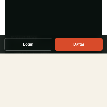
Kabut Pagi
Login
Daftar
Start terasa dingin dengan langit yang perlahan
terang di balik pepohonan.