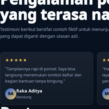
yang terasa na
Testimoni berikut bersifat contoh fiktif untuk menun
yang dapat diganti dengan ulasan asli.
★★★★★
★
"Tampilannya rapi di ponsel. Saya bisa
"Ha
langsung menemukan tombol daftar dan
lay
bagian bantuan tanpa bingung."
yan
Raka Aditya
RA
M
Bandung