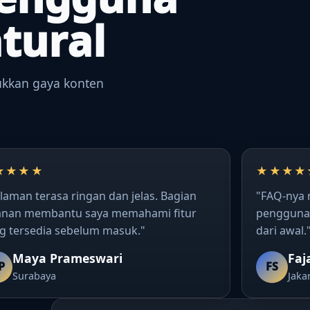
tural
jukkan gaya konten
★★★★
★★★★
laman terasa ringan dan jelas. Bagian
"FAQ-nya 
anan membantu saya memahami fitur
pengguna 
g tersedia sebelum masuk."
dari awal.
Maya Prameswari
Faj
P
FS
Surabaya
Jaka