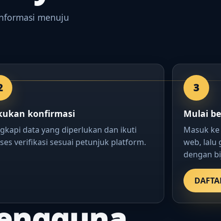
informasi menuju
2
3
kukan konfirmasi
Mulai b
gkapi data yang diperlukan dan ikuti
Masuk ke 
ses verifikasi sesuai petunjuk platform.
web, lalu
dengan bi
DAFTA
engguna