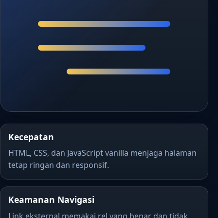
Kecepatan
HTML, CSS, dan JavaScript vanilla menjaga halaman
tetap ringan dan responsif.
Keamanan Navigasi
Link eksternal memakai rel yang benar dan tidak