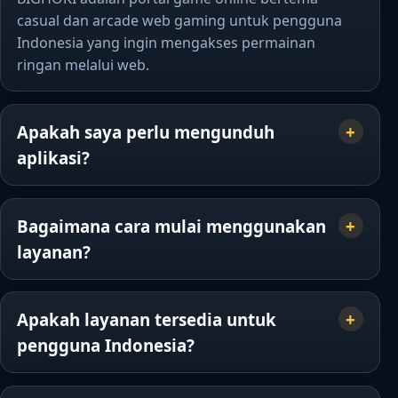
casual dan arcade web gaming untuk pengguna
Indonesia yang ingin mengakses permainan
ringan melalui web.
Apakah saya perlu mengunduh
aplikasi?
Bagaimana cara mulai menggunakan
layanan?
Apakah layanan tersedia untuk
pengguna Indonesia?