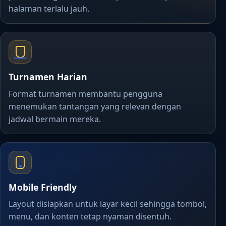
halaman terlalu jauh.
Turnamen Harian
Format turnamen membantu pengguna
menemukan tantangan yang relevan dengan
jadwal bermain mereka.
Mobile Friendly
Layout disiapkan untuk layar kecil sehingga tombol,
menu, dan konten tetap nyaman disentuh.