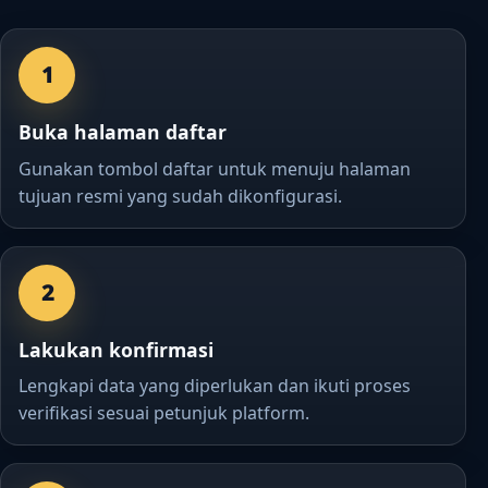
1
Buka halaman daftar
Gunakan tombol daftar untuk menuju halaman
tujuan resmi yang sudah dikonfigurasi.
2
Lakukan konfirmasi
Lengkapi data yang diperlukan dan ikuti proses
verifikasi sesuai petunjuk platform.