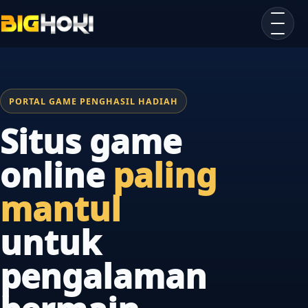
PORTAL GAME PENGHASIL HADIAH
Situs game
online
paling
mantul
untuk
pengalaman