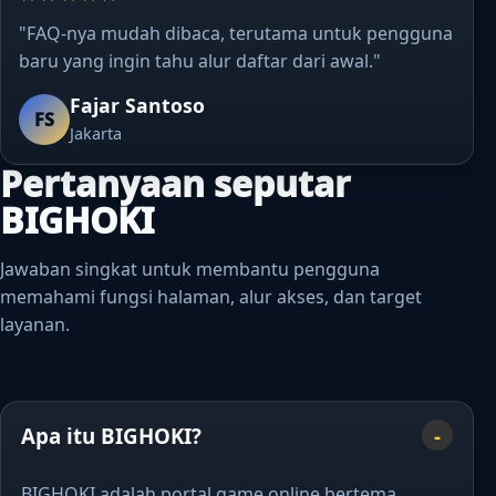
"FAQ-nya mudah dibaca, terutama untuk pengguna
baru yang ingin tahu alur daftar dari awal."
Fajar Santoso
FS
Jakarta
Pertanyaan seputar
BIGHOKI
Jawaban singkat untuk membantu pengguna
memahami fungsi halaman, alur akses, dan target
layanan.
Apa itu BIGHOKI?
BIGHOKI adalah portal game online bertema