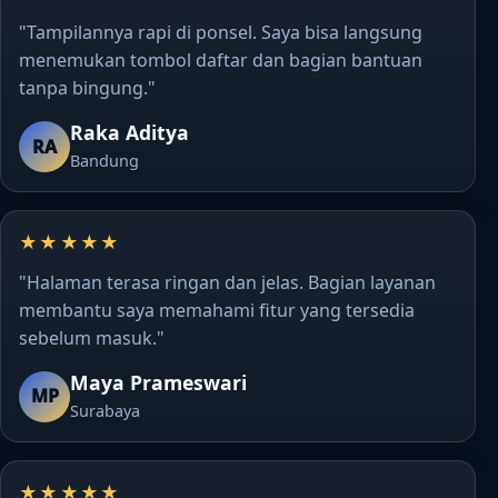
"Tampilannya rapi di ponsel. Saya bisa langsung
menemukan tombol daftar dan bagian bantuan
tanpa bingung."
Raka Aditya
RA
Bandung
★★★★★
"Halaman terasa ringan dan jelas. Bagian layanan
membantu saya memahami fitur yang tersedia
sebelum masuk."
Maya Prameswari
MP
Surabaya
★★★★★