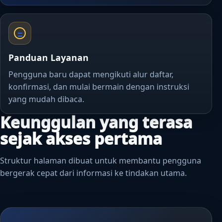
Panduan Layanan
Pengguna baru dapat mengikuti alur daftar,
konfirmasi, dan mulai bermain dengan instruksi
yang mudah dibaca.
Keunggulan yang terasa
sejak akses pertama
Struktur halaman dibuat untuk membantu pengguna
bergerak cepat dari informasi ke tindakan utama.