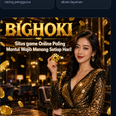
rating pengguna
akses layanan