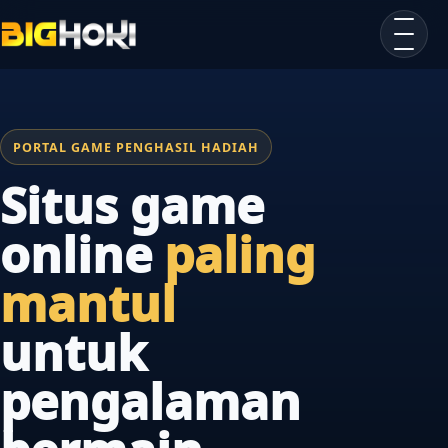
PORTAL GAME PENGHASIL HADIAH
Situs game
online
paling
mantul
untuk
pengalaman