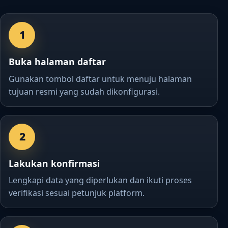
1
Buka halaman daftar
Gunakan tombol daftar untuk menuju halaman
tujuan resmi yang sudah dikonfigurasi.
2
Lakukan konfirmasi
Lengkapi data yang diperlukan dan ikuti proses
verifikasi sesuai petunjuk platform.