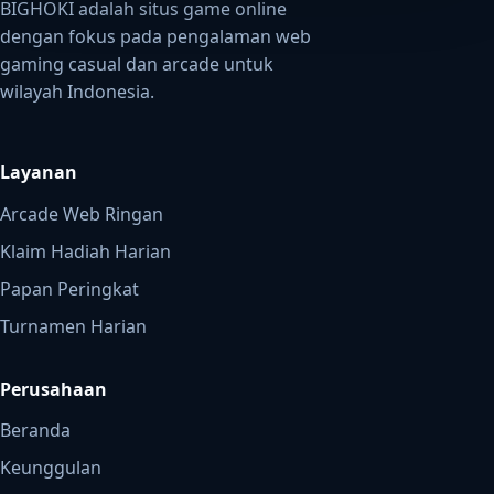
BIGHOKI adalah situs game online
dengan fokus pada pengalaman web
gaming casual dan arcade untuk
wilayah Indonesia.
Layanan
Arcade Web Ringan
Klaim Hadiah Harian
Papan Peringkat
Turnamen Harian
Perusahaan
Beranda
Keunggulan