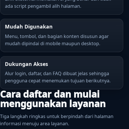
ada script pengambil alih halaman.
Mudah Digunakan
Menu, tombol, dan bagian konten disusun agar
mudah dipindai di mobile maupun desktop.
Dukungan Akses
Alur login, daftar, dan FAQ dibuat jelas sehingga
pengguna cepat menemukan tujuan berikutnya.
Cara daftar dan mulai
menggunakan layanan
Tiga langkah ringkas untuk berpindah dari halaman
informasi menuju area layanan.