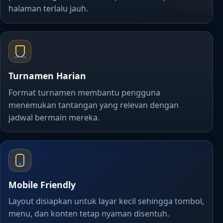
halaman terlalu jauh.
Turnamen Harian
Format turnamen membantu pengguna
menemukan tantangan yang relevan dengan
jadwal bermain mereka.
Mobile Friendly
Layout disiapkan untuk layar kecil sehingga tombol,
menu, dan konten tetap nyaman disentuh.