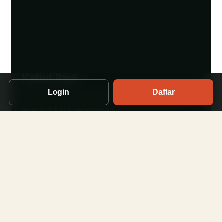
Kabut Pagi
Login
Daftar
Start terasa dingin dengan langit yang perlahan
terang di balik pepohonan.