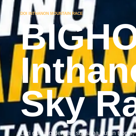
DOI INTHANON MOUNTAIN RACE
BIGHO
Inthan
Sky R
Lari gunung dengan suasana hutan tropis, 