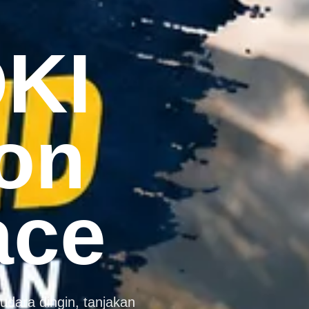
KI
on
ace
udara dingin, tanjakan