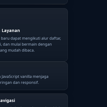
 Layanan
baru dapat mengikuti alur daftar,
i, dan mulai bermain dengan
 yang mudah dibaca.
 JavaScript vanilla menjaga
ringan dan responsif.
avigasi