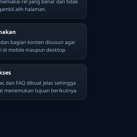
 memakai rel yang benar dan tidak
gambil alih halaman.
nakan
 dan bagian konten disusun agar
i di mobile maupun desktop.
kses
tar, dan FAQ dibuat jelas sehingga
t menemukan tujuan berikutnya.