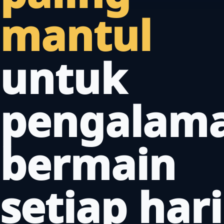
mantul
untuk
pengalam
bermain
setiap hari