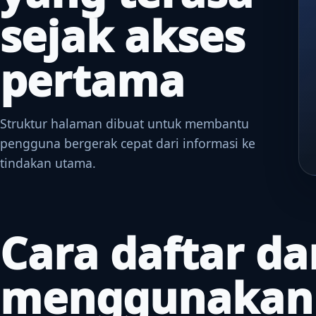
sejak akses
pertama
Struktur halaman dibuat untuk membantu
pengguna bergerak cepat dari informasi ke
tindakan utama.
Cara daftar da
menggunakan 