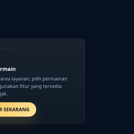
ermain
area layanan, pilih permainan
 gunakan fitur yang tersedia
jak.
R SEKARANG