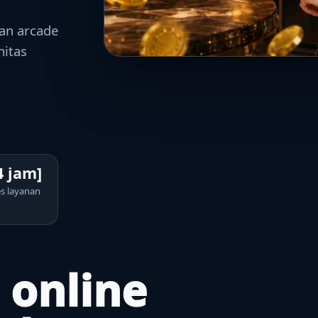
an arcade
nitas
4 jam]
s layanan
 online