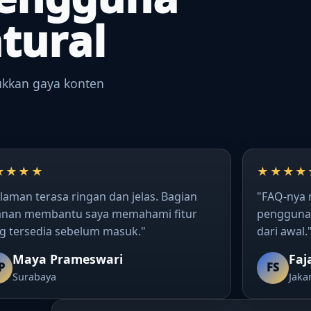
tural
jukkan gaya konten
★★★★
★★★★
laman terasa ringan dan jelas. Bagian
"FAQ-nya 
anan membantu saya memahami fitur
pengguna 
g tersedia sebelum masuk."
dari awal.
Maya Prameswari
Faj
P
FS
Surabaya
Jaka