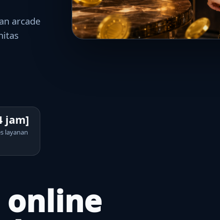
an arcade
nitas
4 jam]
s layanan
 online