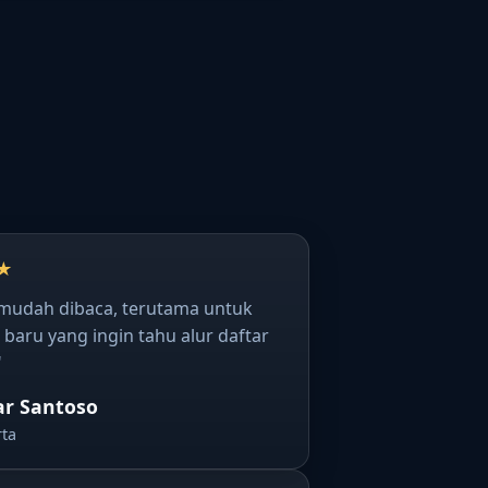
★
mudah dibaca, terutama untuk
baru yang ingin tahu alur daftar
"
ar Santoso
rta