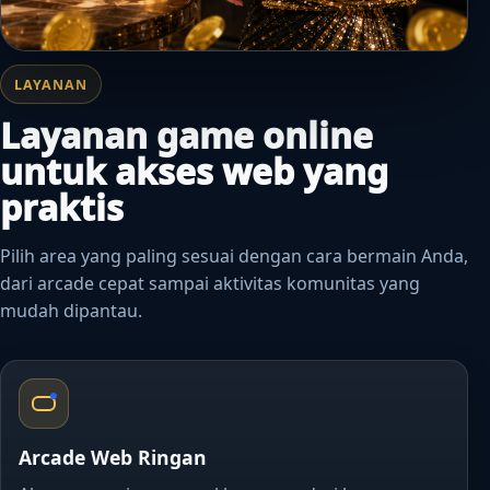
LAYANAN
Layanan game online
untuk akses web yang
praktis
Pilih area yang paling sesuai dengan cara bermain Anda,
dari arcade cepat sampai aktivitas komunitas yang
mudah dipantau.
Arcade Web Ringan