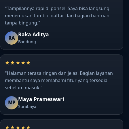
"Tampilannya rapi di ponsel. Saya bisa langsung
menemukan tombol daftar dan bagian bantuan
tanpa bingung."
Raka Aditya
RA
Bandung
★★★★★
"Halaman terasa ringan dan jelas. Bagian layanan
membantu saya memahami fitur yang tersedia
sebelum masuk."
Maya Prameswari
MP
Surabaya
★★★★★