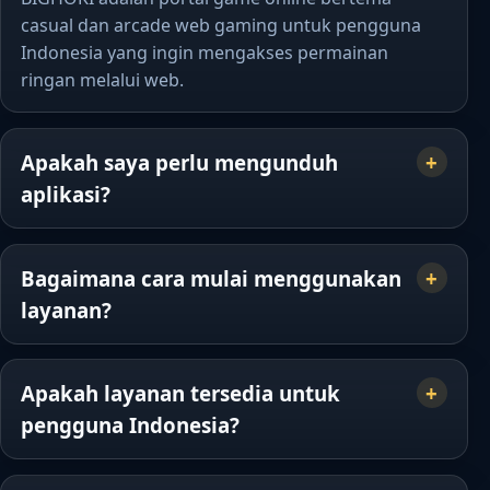
casual dan arcade web gaming untuk pengguna
Indonesia yang ingin mengakses permainan
ringan melalui web.
Apakah saya perlu mengunduh
aplikasi?
Bagaimana cara mulai menggunakan
layanan?
Apakah layanan tersedia untuk
pengguna Indonesia?