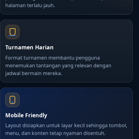
halaman terlalu jauh.
Turnamen Harian
Format turnamen membantu pengguna
menemukan tantangan yang relevan dengan
jadwal bermain mereka.
Mobile Friendly
Layout disiapkan untuk layar kecil sehingga tombol,
menu, dan konten tetap nyaman disentuh.