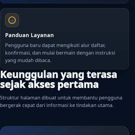
Panduan Layanan
Pengguna baru dapat mengikuti alur daftar,
konfirmasi, dan mulai bermain dengan instruksi
yang mudah dibaca.
Keunggulan yang terasa
sejak akses pertama
Struktur halaman dibuat untuk membantu pengguna
bergerak cepat dari informasi ke tindakan utama.