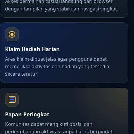
Akses permainan casual langsung dari browser
dengan tampilan yang stabil dan navigasi singkat.
Klaim Hadiah Harian
Area klaim dibuat jelas agar pengguna dapat
memeriksa aktivitas dan hadiah yang tersedia
secara teratur.
Papan Peringkat
Komunitas dapat mengikuti posisi dan
perkembangan aktivitas tanpa harus berpindah