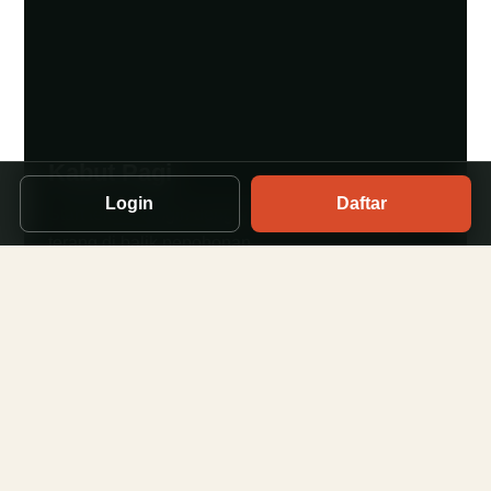
Kabut Pagi
Login
Daftar
Start terasa dingin dengan langit yang perlahan
terang di balik pepohonan.