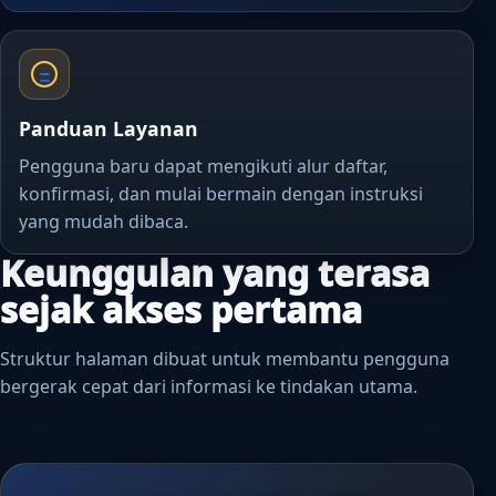
Panduan Layanan
Pengguna baru dapat mengikuti alur daftar,
konfirmasi, dan mulai bermain dengan instruksi
yang mudah dibaca.
Keunggulan yang terasa
sejak akses pertama
Struktur halaman dibuat untuk membantu pengguna
bergerak cepat dari informasi ke tindakan utama.