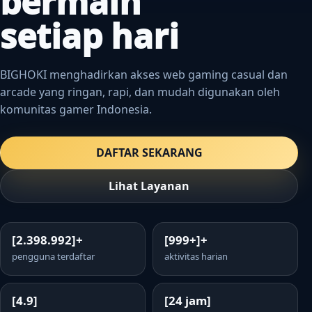
bermain
setiap hari
BIGHOKI menghadirkan akses web gaming casual dan
arcade yang ringan, rapi, dan mudah digunakan oleh
komunitas gamer Indonesia.
DAFTAR SEKARANG
Lihat Layanan
[2.398.992]+
[999+]+
pengguna terdaftar
aktivitas harian
[4.9]
[24 jam]