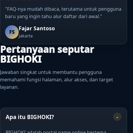
"FAQ-nya mudah dibaca, terutama untuk pengguna
baru yang ingin tahu alur daftar dari awal."
Fajar Santoso
FS
Jakarta
Pertanyaan seputar
BIGHOKI
Jawaban singkat untuk membantu pengguna
memahami fungsi halaman, alur akses, dan target
layanan.
Apa itu BIGHOKI?
BIGHOKI adalah portal game online bertema