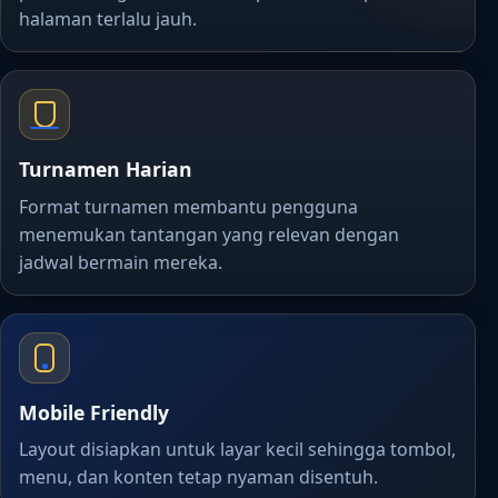
halaman terlalu jauh.
Turnamen Harian
Format turnamen membantu pengguna
menemukan tantangan yang relevan dengan
jadwal bermain mereka.
Mobile Friendly
Layout disiapkan untuk layar kecil sehingga tombol,
menu, dan konten tetap nyaman disentuh.