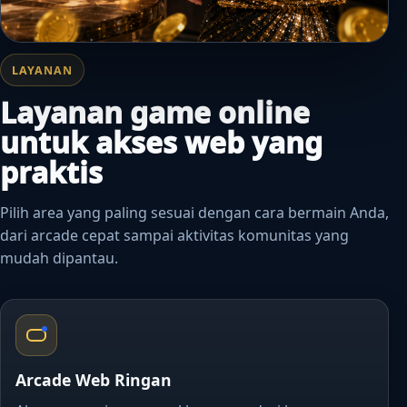
LAYANAN
Layanan game online
untuk akses web yang
praktis
Pilih area yang paling sesuai dengan cara bermain Anda,
dari arcade cepat sampai aktivitas komunitas yang
mudah dipantau.
Arcade Web Ringan