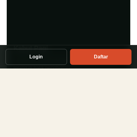
Kabut Pagi
Login
Daftar
Start terasa dingin dengan langit yang perlahan
terang di balik pepohonan.