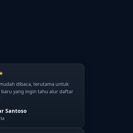
★
mudah dibaca, terutama untuk
baru yang ingin tahu alur daftar
"
ar Santoso
rta