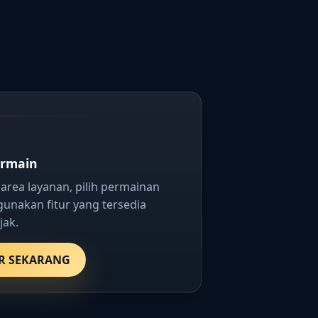
ermain
area layanan, pilih permainan
 gunakan fitur yang tersedia
jak.
R SEKARANG