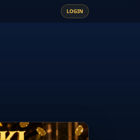
LOGIN