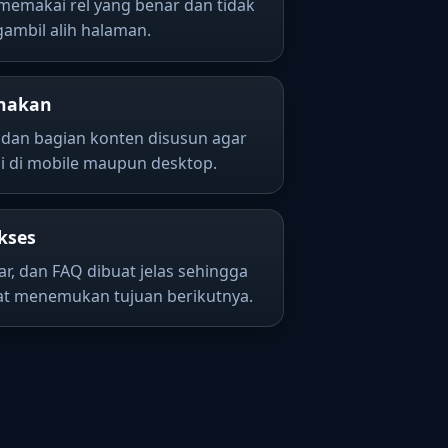
 memakai rel yang benar dan tidak
gambil alih halaman.
nakan
 dan bagian konten disusun agar
i di mobile maupun desktop.
kses
tar, dan FAQ dibuat jelas sehingga
t menemukan tujuan berikutnya.