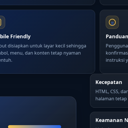
ile Friendly
Panduan
out disiapkan untuk layar kecil sehingga
Pengguna 
bol, menu, dan konten tetap nyaman
konfirmas
entuh.
instruksi
Kecepatan
HTML, CSS, dan
halaman tetap 
Keamanan N