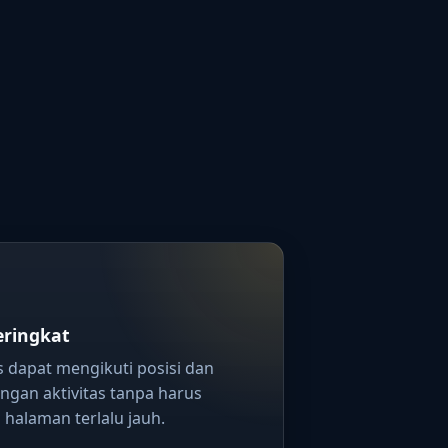
eringkat
 dapat mengikuti posisi dan
gan aktivitas tanpa harus
 halaman terlalu jauh.