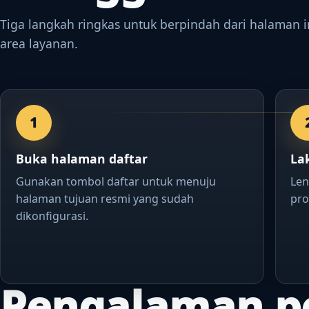
Tiga langkah ringkas untuk berpindah dari halaman 
area layanan.
1
Buka halaman daftar
La
Gunakan tombol daftar untuk menuju
Len
halaman tujuan resmi yang sudah
pro
dikonfigurasi.
Pengalaman p