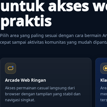
untuk akses w
praktis
Pilih area yang paling sesuai dengan cara bermain An
cepat sampai aktivitas komunitas yang mudah dipant
Arcade Web Ringan
Kl
Akses permainan casual langsung dari
Are
browser dengan tampilan yang stabil dan
mem
navigasi singkat.
ter