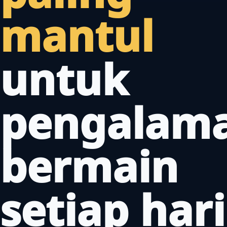
mantul
untuk
pengalam
bermain
setiap hari