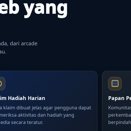
eb yang
da, dari arcade
au.
aim Hadiah Harian
Papan P
a klaim dibuat jelas agar pengguna dapat
Komunitas
eriksa aktivitas dan hadiah yang
perkemban
sedia secara teratur.
berpindah