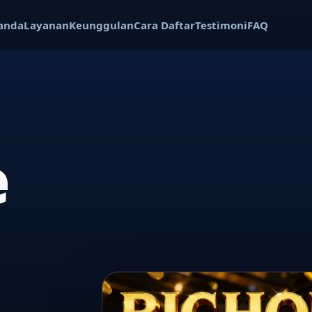
anda
Layanan
Keunggulan
Cara Daftar
Testimoni
FAQ
e