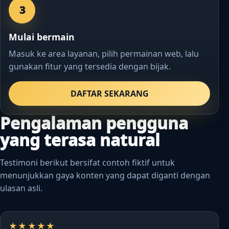
3
Mulai bermain
Masuk ke area layanan, pilih permainan web, lalu
gunakan fitur yang tersedia dengan bijak.
DAFTAR SEKARANG
Pengalaman pengguna
yang terasa natural
Testimoni berikut bersifat contoh fiktif untuk
menunjukkan gaya konten yang dapat diganti dengan
ulasan asli.
★★★★★