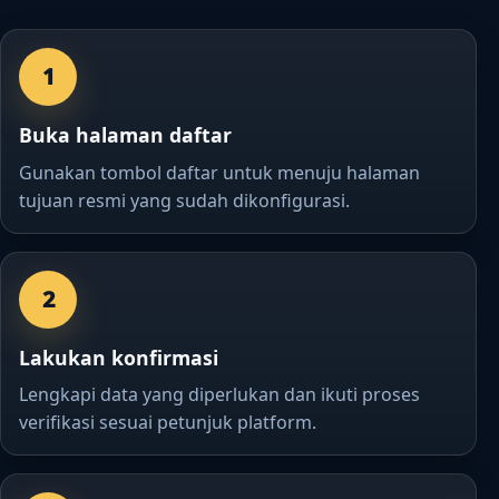
1
Buka halaman daftar
Gunakan tombol daftar untuk menuju halaman
tujuan resmi yang sudah dikonfigurasi.
2
Lakukan konfirmasi
Lengkapi data yang diperlukan dan ikuti proses
verifikasi sesuai petunjuk platform.