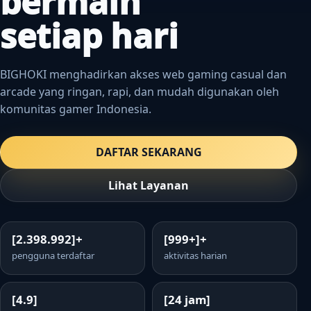
bermain
setiap hari
BIGHOKI menghadirkan akses web gaming casual dan
arcade yang ringan, rapi, dan mudah digunakan oleh
komunitas gamer Indonesia.
DAFTAR SEKARANG
Lihat Layanan
[2.398.992]+
[999+]+
pengguna terdaftar
aktivitas harian
[4.9]
[24 jam]