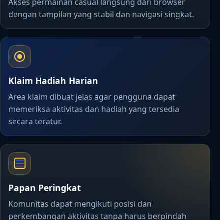
Akses permainan casual langsung dari browser
dengan tampilan yang stabil dan navigasi singkat.
Klaim Hadiah Harian
Area klaim dibuat jelas agar pengguna dapat
memeriksa aktivitas dan hadiah yang tersedia
secara teratur.
Papan Peringkat
Komunitas dapat mengikuti posisi dan
perkembangan aktivitas tanpa harus berpindah