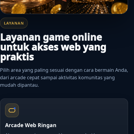
LAYANAN
Layanan game online
untuk akses web yang
praktis
Pilih area yang paling sesuai dengan cara bermain Anda,
dari arcade cepat sampai aktivitas komunitas yang
mudah dipantau.
Arcade Web Ringan