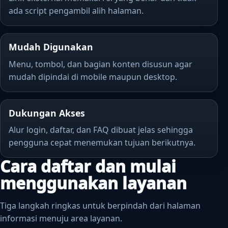
ada script pengambil alih halaman.
Mudah Digunakan
Menu, tombol, dan bagian konten disusun agar
mudah dipindai di mobile maupun desktop.
Dukungan Akses
Alur login, daftar, dan FAQ dibuat jelas sehingga
pengguna cepat menemukan tujuan berikutnya.
Cara daftar dan mulai
menggunakan layanan
Tiga langkah ringkas untuk berpindah dari halaman
informasi menuju area layanan.