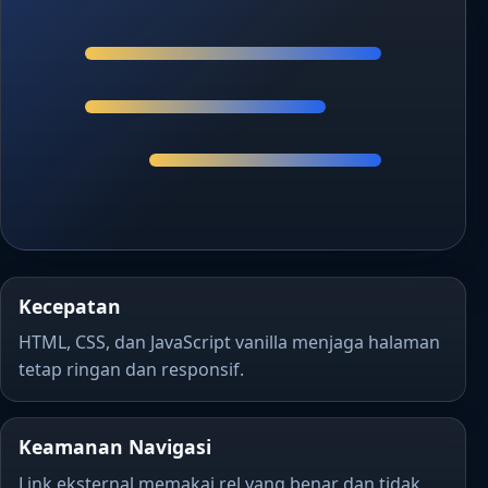
Kecepatan
HTML, CSS, dan JavaScript vanilla menjaga halaman
tetap ringan dan responsif.
Keamanan Navigasi
Link eksternal memakai rel yang benar dan tidak