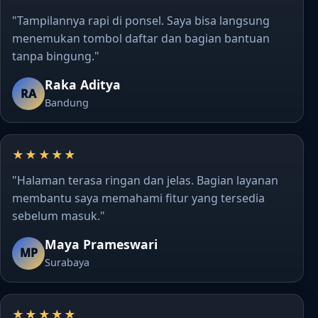
"Tampilannya rapi di ponsel. Saya bisa langsung
menemukan tombol daftar dan bagian bantuan
tanpa bingung."
Raka Aditya
RA
Bandung
★★★★★
"Halaman terasa ringan dan jelas. Bagian layanan
membantu saya memahami fitur yang tersedia
sebelum masuk."
Maya Prameswari
MP
Surabaya
★★★★★