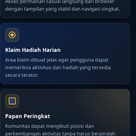
Akses permainan casual langsung dari browser
dengan tampilan yang stabil dan navigasi singkat.
Klaim Hadiah Harian
Area klaim dibuat jelas agar pengguna dapat
memeriksa aktivitas dan hadiah yang tersedia
secara teratur.
Papan Peringkat
Komunitas dapat mengikuti posisi dan
perkembangan aktivitas tanpa harus berpindah