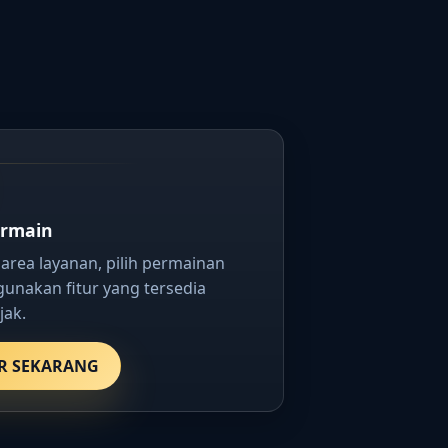
ermain
area layanan, pilih permainan
 gunakan fitur yang tersedia
jak.
R SEKARANG