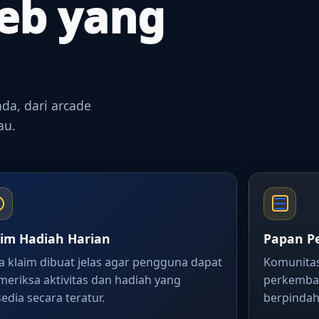
eb yang
da, dari arcade
au.
aim Hadiah Harian
Papan P
a klaim dibuat jelas agar pengguna dapat
Komunitas
eriksa aktivitas dan hadiah yang
perkemban
sedia secara teratur.
berpindah