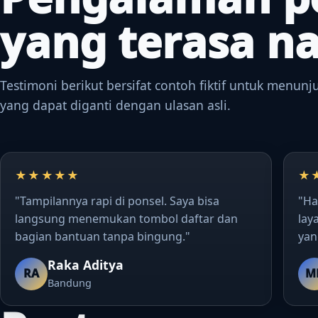
yang terasa na
Testimoni berikut bersifat contoh fiktif untuk menun
yang dapat diganti dengan ulasan asli.
★★★★★
★
"Tampilannya rapi di ponsel. Saya bisa
"Ha
langsung menemukan tombol daftar dan
lay
bagian bantuan tanpa bingung."
yan
Raka Aditya
RA
M
Bandung