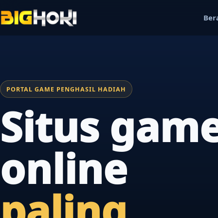
Ber
PORTAL GAME PENGHASIL HADIAH
Situs gam
online
paling