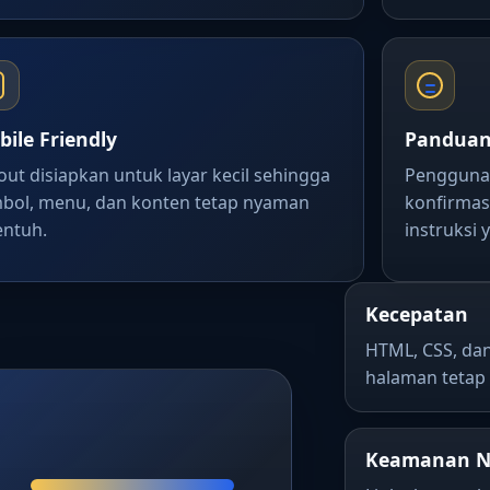
ile Friendly
Panduan
out disiapkan untuk layar kecil sehingga
Pengguna 
bol, menu, dan konten tetap nyaman
konfirmas
entuh.
instruksi
Kecepatan
HTML, CSS, dan
halaman tetap 
Keamanan N