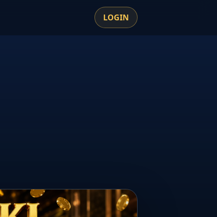
LOGIN