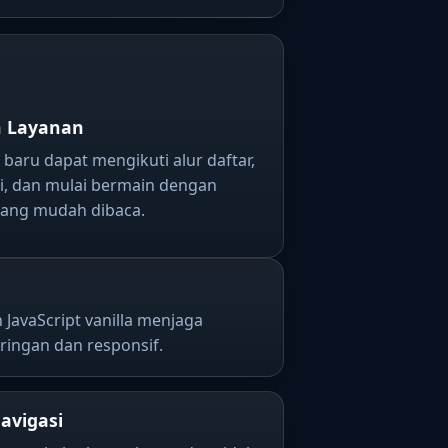
 Layanan
baru dapat mengikuti alur daftar,
i, dan mulai bermain dengan
 yang mudah dibaca.
 JavaScript vanilla menjaga
ringan dan responsif.
avigasi