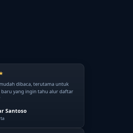
★
mudah dibaca, terutama untuk
baru yang ingin tahu alur daftar
"
ar Santoso
rta