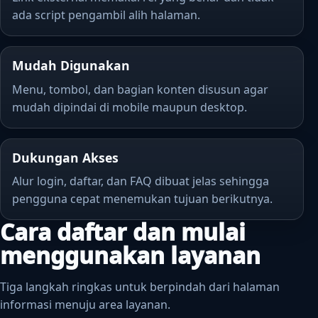
ada script pengambil alih halaman.
Mudah Digunakan
Menu, tombol, dan bagian konten disusun agar
mudah dipindai di mobile maupun desktop.
Dukungan Akses
Alur login, daftar, dan FAQ dibuat jelas sehingga
pengguna cepat menemukan tujuan berikutnya.
Cara daftar dan mulai
menggunakan layanan
Tiga langkah ringkas untuk berpindah dari halaman
informasi menuju area layanan.