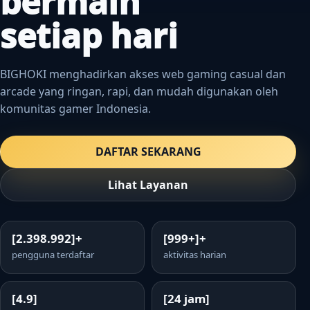
bermain
setiap hari
BIGHOKI menghadirkan akses web gaming casual dan
arcade yang ringan, rapi, dan mudah digunakan oleh
komunitas gamer Indonesia.
DAFTAR SEKARANG
Lihat Layanan
[2.398.992]+
[999+]+
pengguna terdaftar
aktivitas harian
[4.9]
[24 jam]