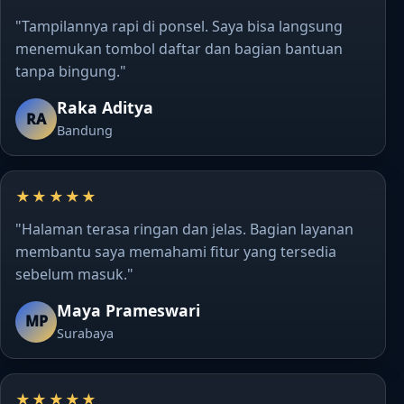
"Tampilannya rapi di ponsel. Saya bisa langsung
menemukan tombol daftar dan bagian bantuan
tanpa bingung."
Raka Aditya
RA
Bandung
★★★★★
"Halaman terasa ringan dan jelas. Bagian layanan
membantu saya memahami fitur yang tersedia
sebelum masuk."
Maya Prameswari
MP
Surabaya
★★★★★