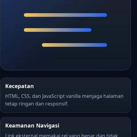
Kecepatan
HTML, CSS, dan JavaScript vanilla menjaga halaman
tetap ringan dan responsif.
Keamanan Navigasi
Link eksternal memakai rel yang benar dan tidak