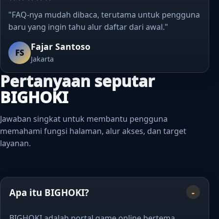
"FAQ-nya mudah dibaca, terutama untuk pengguna
baru yang ingin tahu alur daftar dari awal."
Fajar Santoso
FS
Jakarta
Pertanyaan seputar
BIGHOKI
Jawaban singkat untuk membantu pengguna
memahami fungsi halaman, alur akses, dan target
layanan.
Apa itu BIGHOKI?
BIGHOKI adalah portal game online bertema