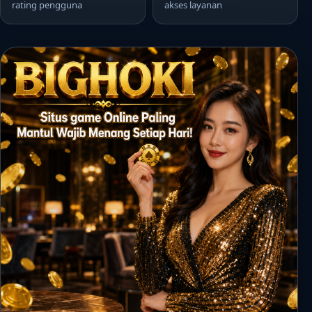
rating pengguna
akses layanan