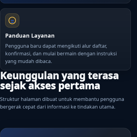
Panduan Layanan
Pengguna baru dapat mengikuti alur daftar,
konfirmasi, dan mulai bermain dengan instruksi
yang mudah dibaca.
Keunggulan yang terasa
sejak akses pertama
Struktur halaman dibuat untuk membantu pengguna
bergerak cepat dari informasi ke tindakan utama.