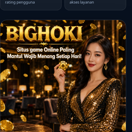
rating pengguna
akses layanan