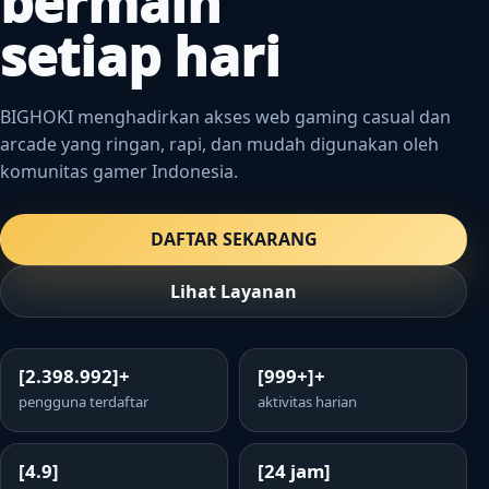
bermain
setiap hari
BIGHOKI menghadirkan akses web gaming casual dan
arcade yang ringan, rapi, dan mudah digunakan oleh
komunitas gamer Indonesia.
DAFTAR SEKARANG
Lihat Layanan
[2.398.992]+
[999+]+
pengguna terdaftar
aktivitas harian
[4.9]
[24 jam]