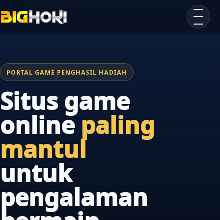
PORTAL GAME PENGHASIL HADIAH
Situs game
online
paling
mantul
untuk
pengalaman