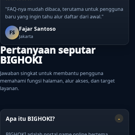
"FAQ-nya mudah dibaca, terutama untuk pengguna
baru yang ingin tahu alur daftar dari awal."
Fajar Santoso
FS
Jakarta
Pertanyaan seputar
BIGHOKI
Jawaban singkat untuk membantu pengguna
memahami fungsi halaman, alur akses, dan target
layanan.
Apa itu BIGHOKI?
BIGHOKI adalah portal game online bertema