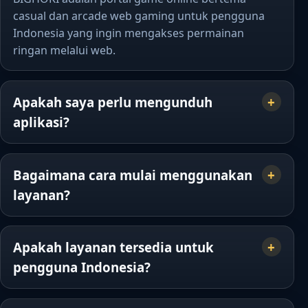
casual dan arcade web gaming untuk pengguna
Indonesia yang ingin mengakses permainan
ringan melalui web.
Apakah saya perlu mengunduh
aplikasi?
Bagaimana cara mulai menggunakan
layanan?
Apakah layanan tersedia untuk
pengguna Indonesia?