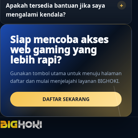
Apakah tersedia bantuan jika saya
mengalami kendala?
Siap mencoba akses
web gaming yang
lebih rapi?
Gunakan tombol utama untuk menuju halaman
daftar dan mulai menjelajahi layanan BIGHOKI.
DAFTAR SEKARANG