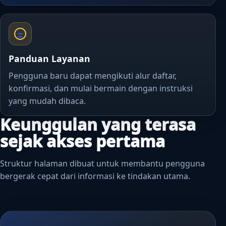
Panduan Layanan
Pengguna baru dapat mengikuti alur daftar,
konfirmasi, dan mulai bermain dengan instruksi
yang mudah dibaca.
Keunggulan yang terasa
sejak akses pertama
Struktur halaman dibuat untuk membantu pengguna
bergerak cepat dari informasi ke tindakan utama.