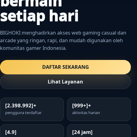
bermain
setiap hari
BIGHOKI menghadirkan akses web gaming casual dan
arcade yang ringan, rapi, dan mudah digunakan oleh
komunitas gamer Indonesia.
DAFTAR SEKARANG
Lihat Layanan
[2.398.992]+
[999+]+
pengguna terdaftar
aktivitas harian
[4.9]
[24 jam]