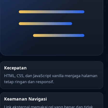
Kecepatan
HTML, CSS, dan JavaScript vanilla menjaga halaman
tetap ringan dan responsif.
Keamanan Navigasi
Link eksternal memakai rel yang benar dan tidak