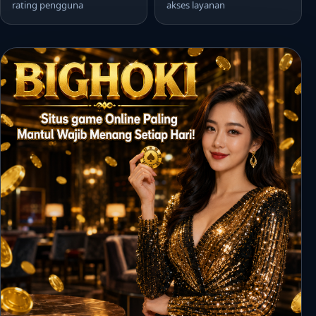
rating pengguna
akses layanan