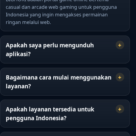
casual dan arcade web gaming untuk pengguna
Indonesia yang ingin mengakses permainan
ringan melalui web.
Apakah saya perlu mengunduh
aplikasi?
Bagaimana cara mulai menggunakan
layanan?
Apakah layanan tersedia untuk
pengguna Indonesia?