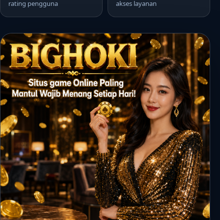
rating pengguna
akses layanan