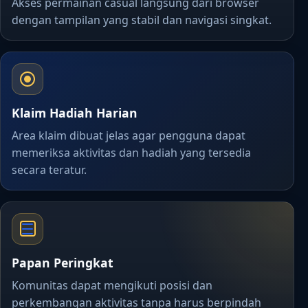
Akses permainan casual langsung dari browser
dengan tampilan yang stabil dan navigasi singkat.
Klaim Hadiah Harian
Area klaim dibuat jelas agar pengguna dapat
memeriksa aktivitas dan hadiah yang tersedia
secara teratur.
Papan Peringkat
Komunitas dapat mengikuti posisi dan
perkembangan aktivitas tanpa harus berpindah