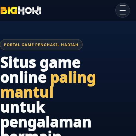
PORTAL GAME PENGHASIL HADIAH
Situs game
online
paling
mantul
untuk
pengalaman