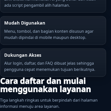
ada script pengambil alih halaman.
Mudah Digunakan
Menu, tombol, dan bagian konten disusun agar
mudah dipindai di mobile maupun desktop.
Dukungan Akses
Alur login, daftar, dan FAQ dibuat jelas sehingga
pengguna cepat menemukan tujuan berikutnya.
Cara daftar dan mulai
menggunakan layanan
Tiga langkah ringkas untuk berpindah dari halaman
informasi menuju area layanan.