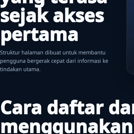
sejak akses
pertama
Struktur halaman dibuat untuk membantu
pengguna bergerak cepat dari informasi ke
tindakan utama.
Cara daftar da
menggunakan 