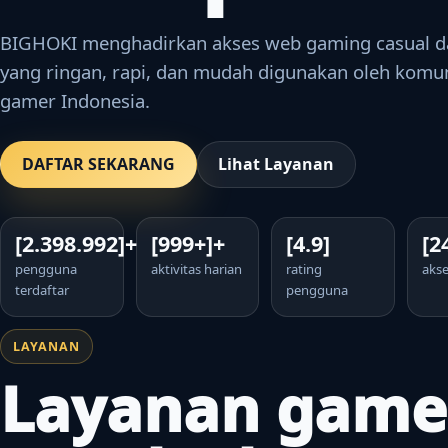
BIGHOKI menghadirkan akses web gaming casual d
yang ringan, rapi, dan mudah digunakan oleh komu
gamer Indonesia.
DAFTAR SEKARANG
Lihat Layanan
[2.398.992]+
[999+]+
[4.9]
[2
pengguna
aktivitas harian
rating
akse
terdaftar
pengguna
LAYANAN
Layanan game