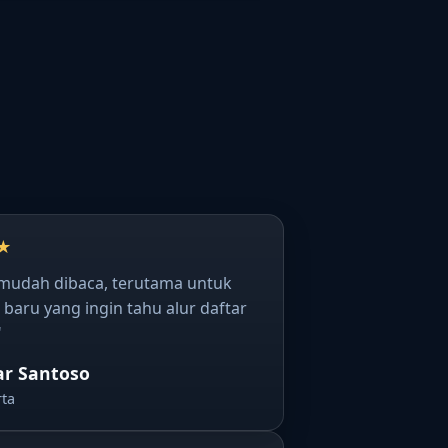
★
mudah dibaca, terutama untuk
baru yang ingin tahu alur daftar
"
ar Santoso
rta