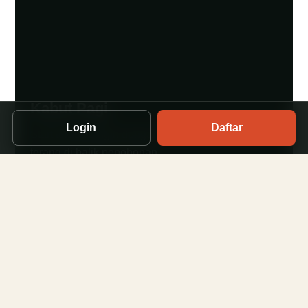
Kabut Pagi
Login
Daftar
Start terasa dingin dengan langit yang perlahan
terang di balik pepohonan.