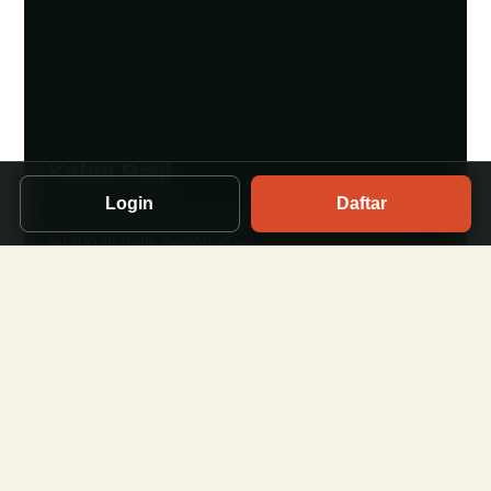
Kabut Pagi
Login
Daftar
Start terasa dingin dengan langit yang perlahan
terang di balik pepohonan.