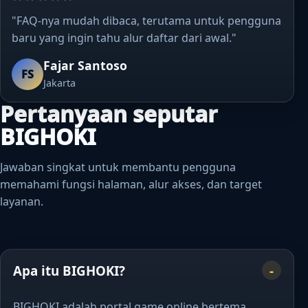
"FAQ-nya mudah dibaca, terutama untuk pengguna
baru yang ingin tahu alur daftar dari awal."
Fajar Santoso
FS
Jakarta
Pertanyaan seputar
BIGHOKI
Jawaban singkat untuk membantu pengguna
memahami fungsi halaman, alur akses, dan target
layanan.
Apa itu BIGHOKI?
BIGHOKI adalah portal game online bertema