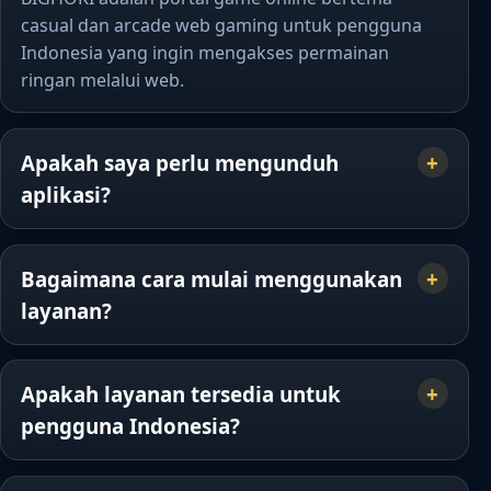
casual dan arcade web gaming untuk pengguna
Indonesia yang ingin mengakses permainan
ringan melalui web.
Apakah saya perlu mengunduh
aplikasi?
Bagaimana cara mulai menggunakan
layanan?
Apakah layanan tersedia untuk
pengguna Indonesia?