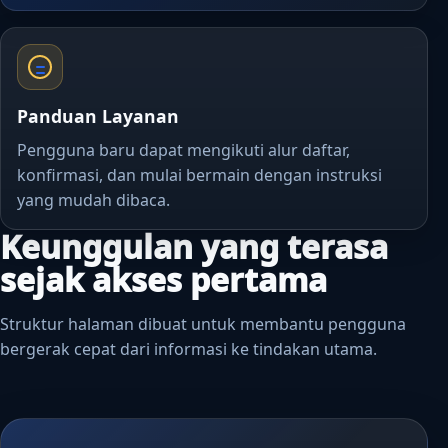
Panduan Layanan
Pengguna baru dapat mengikuti alur daftar,
konfirmasi, dan mulai bermain dengan instruksi
yang mudah dibaca.
Keunggulan yang terasa
sejak akses pertama
Struktur halaman dibuat untuk membantu pengguna
bergerak cepat dari informasi ke tindakan utama.