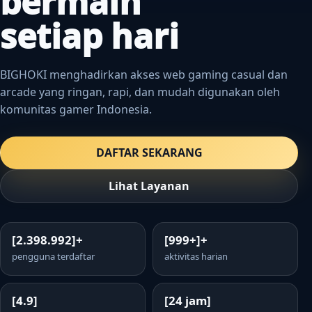
bermain
setiap hari
BIGHOKI menghadirkan akses web gaming casual dan
arcade yang ringan, rapi, dan mudah digunakan oleh
komunitas gamer Indonesia.
DAFTAR SEKARANG
Lihat Layanan
[2.398.992]+
[999+]+
pengguna terdaftar
aktivitas harian
[4.9]
[24 jam]