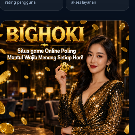
rating pengguna
akses layanan