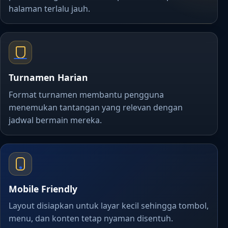
halaman terlalu jauh.
Turnamen Harian
Format turnamen membantu pengguna
menemukan tantangan yang relevan dengan
jadwal bermain mereka.
Mobile Friendly
Layout disiapkan untuk layar kecil sehingga tombol,
menu, dan konten tetap nyaman disentuh.