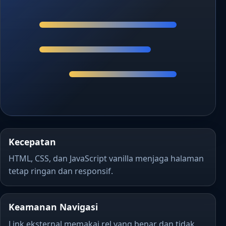
Kecepatan
HTML, CSS, dan JavaScript vanilla menjaga halaman
tetap ringan dan responsif.
Keamanan Navigasi
Link eksternal memakai rel yang benar dan tidak