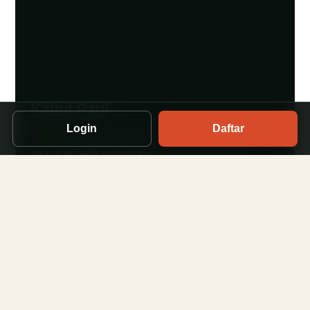
Kabut Pagi
Login
Daftar
Start terasa dingin dengan langit yang perlahan
terang di balik pepohonan.