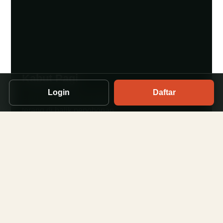
Kabut Pagi
Login
Daftar
Start terasa dingin dengan langit yang perlahan
terang di balik pepohonan.