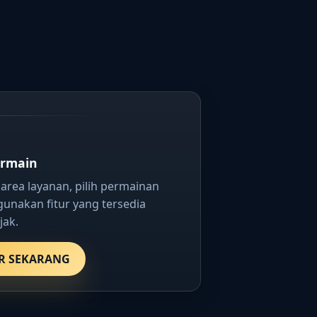
ermain
area layanan, pilih permainan
 gunakan fitur yang tersedia
jak.
R SEKARANG