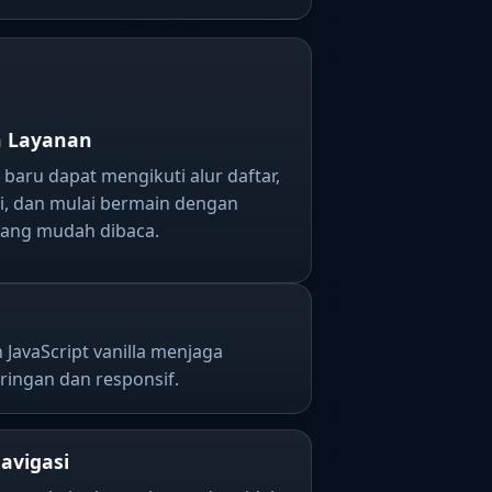
 Layanan
baru dapat mengikuti alur daftar,
i, dan mulai bermain dengan
 yang mudah dibaca.
 JavaScript vanilla menjaga
ringan dan responsif.
avigasi