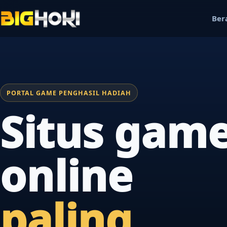
Ber
PORTAL GAME PENGHASIL HADIAH
Situs gam
online
paling