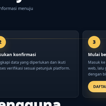
informasi menuju
2
3
kukan konfirmasi
Mulai b
gkapi data yang diperlukan dan ikuti
Masuk ke 
ses verifikasi sesuai petunjuk platform.
web, lalu
dengan bi
DAFTA
engguna