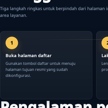
Tiga langkah ringkas untuk berpindah dari halaman 
area layanan.
1
Buka halaman daftar
La
Gunakan tombol daftar untuk menuju
Len
halaman tujuan resmi yang sudah
pro
dikonfigurasi.
Pengalaman p