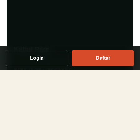
Kabut Pagi
Login
Daftar
Start terasa dingin dengan langit yang perlahan
terang di balik pepohonan.