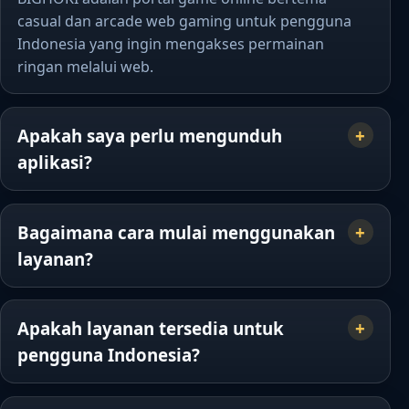
casual dan arcade web gaming untuk pengguna
Indonesia yang ingin mengakses permainan
ringan melalui web.
Apakah saya perlu mengunduh
aplikasi?
Bagaimana cara mulai menggunakan
layanan?
Apakah layanan tersedia untuk
pengguna Indonesia?