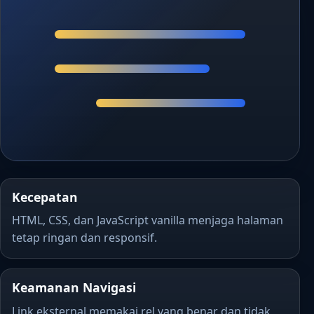
Kecepatan
HTML, CSS, dan JavaScript vanilla menjaga halaman
tetap ringan dan responsif.
Keamanan Navigasi
Link eksternal memakai rel yang benar dan tidak