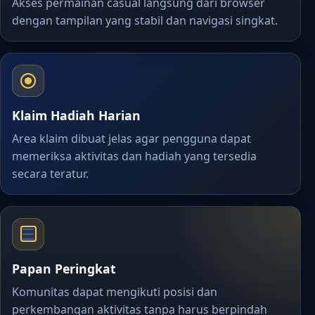
Akses permainan casual langsung dari browser
dengan tampilan yang stabil dan navigasi singkat.
Klaim Hadiah Harian
Area klaim dibuat jelas agar pengguna dapat
memeriksa aktivitas dan hadiah yang tersedia
secara teratur.
Papan Peringkat
Komunitas dapat mengikuti posisi dan
perkembangan aktivitas tanpa harus berpindah