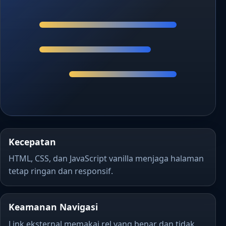
Kecepatan
HTML, CSS, dan JavaScript vanilla menjaga halaman
tetap ringan dan responsif.
Keamanan Navigasi
Link eksternal memakai rel yang benar dan tidak