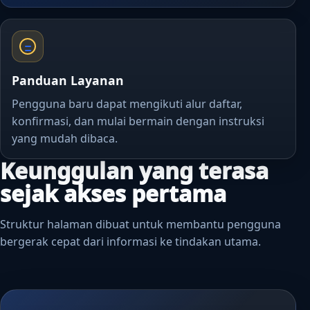
Panduan Layanan
Pengguna baru dapat mengikuti alur daftar,
konfirmasi, dan mulai bermain dengan instruksi
yang mudah dibaca.
Keunggulan yang terasa
sejak akses pertama
Struktur halaman dibuat untuk membantu pengguna
bergerak cepat dari informasi ke tindakan utama.