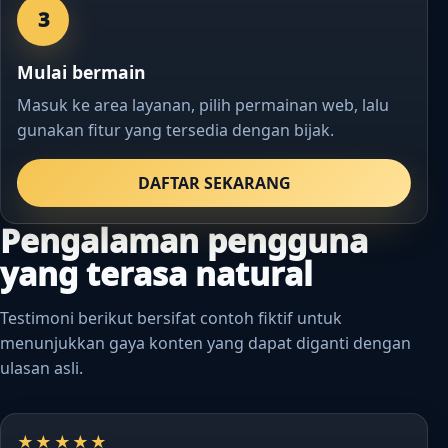
3
Mulai bermain
Masuk ke area layanan, pilih permainan web, lalu
gunakan fitur yang tersedia dengan bijak.
DAFTAR SEKARANG
Pengalaman pengguna
yang terasa natural
Testimoni berikut bersifat contoh fiktif untuk
menunjukkan gaya konten yang dapat diganti dengan
ulasan asli.
★★★★★