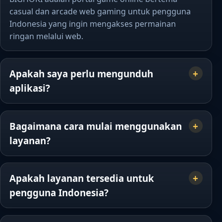
casual dan arcade web gaming untuk pengguna
Indonesia yang ingin mengakses permainan
ringan melalui web.
Apakah saya perlu mengunduh
aplikasi?
Bagaimana cara mulai menggunakan
layanan?
Apakah layanan tersedia untuk
pengguna Indonesia?