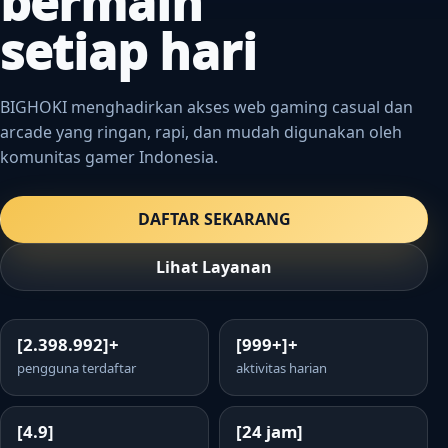
bermain
setiap hari
BIGHOKI menghadirkan akses web gaming casual dan
arcade yang ringan, rapi, dan mudah digunakan oleh
komunitas gamer Indonesia.
DAFTAR SEKARANG
Lihat Layanan
[2.398.992]+
[999+]+
pengguna terdaftar
aktivitas harian
[4.9]
[24 jam]