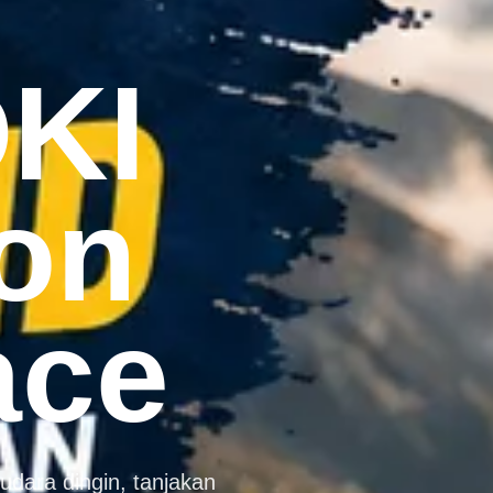
KI
on
ace
udara dingin, tanjakan