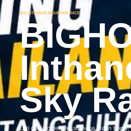
DOI INTHANON MOUNTAIN RACE
BIGHO
Inthan
Sky R
Lari gunung dengan suasana hutan tropis, 