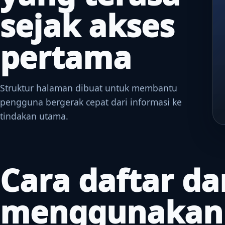
sejak akses
pertama
Struktur halaman dibuat untuk membantu
pengguna bergerak cepat dari informasi ke
tindakan utama.
Cara daftar da
menggunakan 