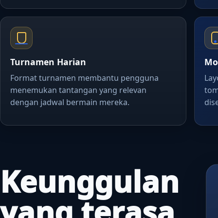
Turnamen Harian
Mob
Format turnamen membantu pengguna
Lay
menemukan tantangan yang relevan
tom
dengan jadwal bermain mereka.
dis
Keunggulan
yang terasa