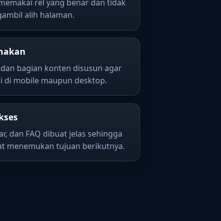
 memakai rel yang benar dan tidak
gambil alih halaman.
nakan
 dan bagian konten disusun agar
i di mobile maupun desktop.
kses
tar, dan FAQ dibuat jelas sehingga
t menemukan tujuan berikutnya.