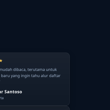
★
mudah dibaca, terutama untuk
baru yang ingin tahu alur daftar
"
ar Santoso
rta