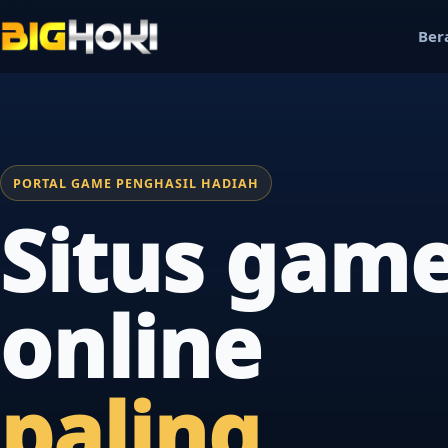
Ber
PORTAL GAME PENGHASIL HADIAH
Situs gam
online
paling