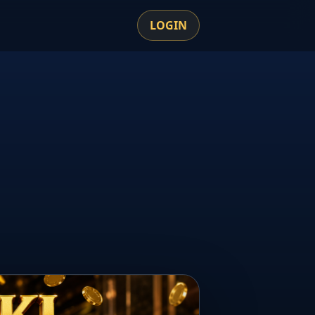
LOGIN