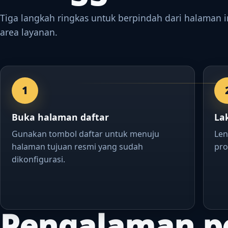
Tiga langkah ringkas untuk berpindah dari halaman 
area layanan.
1
Buka halaman daftar
La
Gunakan tombol daftar untuk menuju
Len
halaman tujuan resmi yang sudah
pro
dikonfigurasi.
Pengalaman p