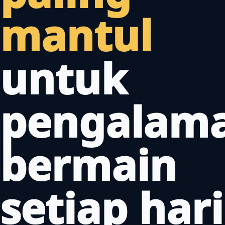
mantul
untuk
pengalam
bermain
setiap hari