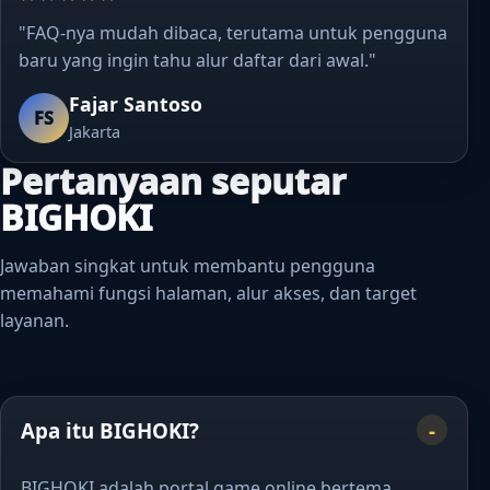
"FAQ-nya mudah dibaca, terutama untuk pengguna
baru yang ingin tahu alur daftar dari awal."
Fajar Santoso
FS
Jakarta
Pertanyaan seputar
BIGHOKI
Jawaban singkat untuk membantu pengguna
memahami fungsi halaman, alur akses, dan target
layanan.
Apa itu BIGHOKI?
BIGHOKI adalah portal game online bertema