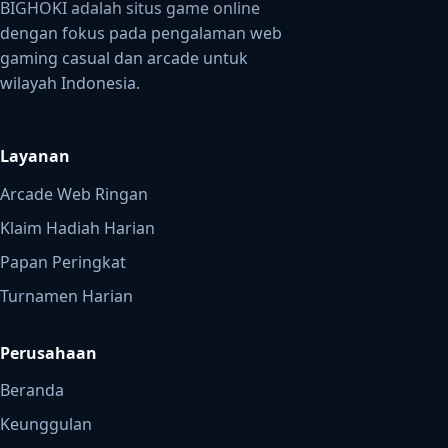
BIGHOKI adalah situs game online
dengan fokus pada pengalaman web
gaming casual dan arcade untuk
wilayah Indonesia.
Layanan
Arcade Web Ringan
Klaim Hadiah Harian
Papan Peringkat
Turnamen Harian
Perusahaan
Beranda
Keunggulan