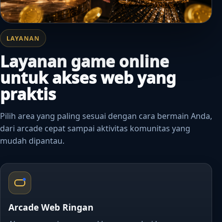
LAYANAN
Layanan game online
untuk akses web yang
praktis
Pilih area yang paling sesuai dengan cara bermain Anda,
dari arcade cepat sampai aktivitas komunitas yang
mudah dipantau.
Arcade Web Ringan