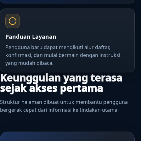
Panduan Layanan
Pengguna baru dapat mengikuti alur daftar,
konfirmasi, dan mulai bermain dengan instruksi
yang mudah dibaca.
Keunggulan yang terasa
sejak akses pertama
Struktur halaman dibuat untuk membantu pengguna
bergerak cepat dari informasi ke tindakan utama.