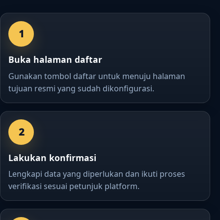
1
Buka halaman daftar
Gunakan tombol daftar untuk menuju halaman
tujuan resmi yang sudah dikonfigurasi.
2
Lakukan konfirmasi
Lengkapi data yang diperlukan dan ikuti proses
verifikasi sesuai petunjuk platform.