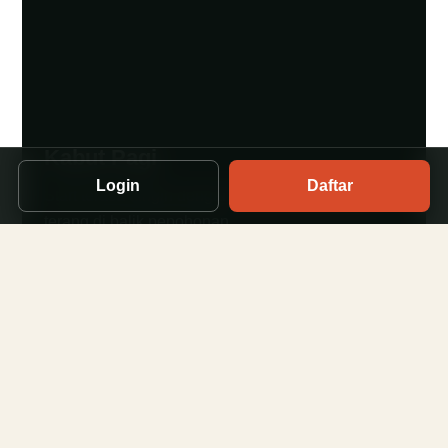
Kabut Pagi
Login
Daftar
Start terasa dingin dengan langit yang perlahan
terang di balik pepohonan.