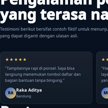
yang terasa na
Testimoni berikut bersifat contoh fiktif untuk menun
yang dapat diganti dengan ulasan asli.
★★★★★
★
"Tampilannya rapi di ponsel. Saya bisa
"Ha
langsung menemukan tombol daftar dan
lay
bagian bantuan tanpa bingung."
yan
Raka Aditya
RA
M
Bandung