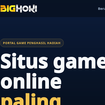
Ber
PORTAL GAME PENGHASIL HADIAH
Situs gam
online
paling