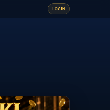
LOGIN