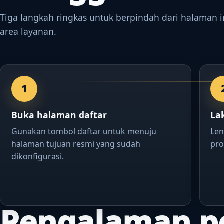
Tiga langkah ringkas untuk berpindah dari halaman 
area layanan.
1
Buka halaman daftar
La
Gunakan tombol daftar untuk menuju
Len
halaman tujuan resmi yang sudah
pro
dikonfigurasi.
Pengalaman p