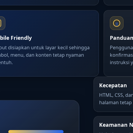
ile Friendly
Panduan
out disiapkan untuk layar kecil sehingga
Pengguna 
bol, menu, dan konten tetap nyaman
konfirmas
entuh.
instruksi
Kecepatan
HTML, CSS, dan
halaman tetap 
Keamanan N