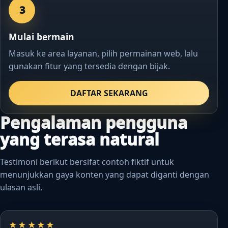
3
Mulai bermain
Masuk ke area layanan, pilih permainan web, lalu
gunakan fitur yang tersedia dengan bijak.
DAFTAR SEKARANG
Pengalaman pengguna
yang terasa natural
Testimoni berikut bersifat contoh fiktif untuk
menunjukkan gaya konten yang dapat diganti dengan
ulasan asli.
★★★★★