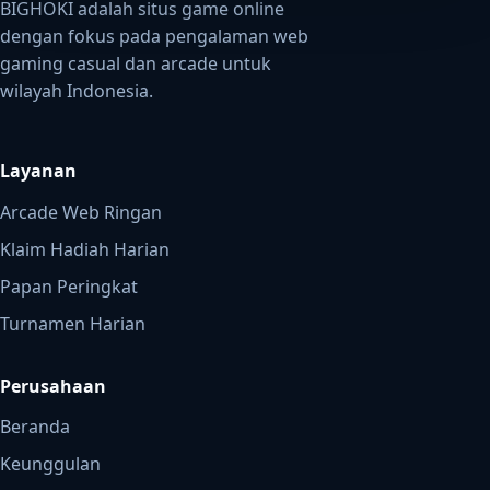
BIGHOKI adalah situs game online
dengan fokus pada pengalaman web
gaming casual dan arcade untuk
wilayah Indonesia.
Layanan
Arcade Web Ringan
Klaim Hadiah Harian
Papan Peringkat
Turnamen Harian
Perusahaan
Beranda
Keunggulan