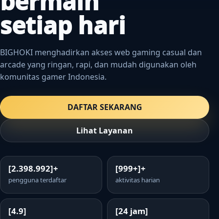
bermain
setiap hari
BIGHOKI menghadirkan akses web gaming casual dan
arcade yang ringan, rapi, dan mudah digunakan oleh
komunitas gamer Indonesia.
DAFTAR SEKARANG
Lihat Layanan
[2.398.992]+
[999+]+
pengguna terdaftar
aktivitas harian
[4.9]
[24 jam]