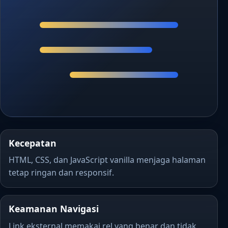
Kecepatan
HTML, CSS, dan JavaScript vanilla menjaga halaman
tetap ringan dan responsif.
Keamanan Navigasi
Link eksternal memakai rel yang benar dan tidak