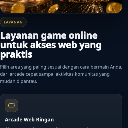
LAYANAN
Layanan game online
untuk akses web yang
praktis
Pilih area yang paling sesuai dengan cara bermain Anda,
dari arcade cepat sampai aktivitas komunitas yang
mudah dipantau.
Arcade Web Ringan