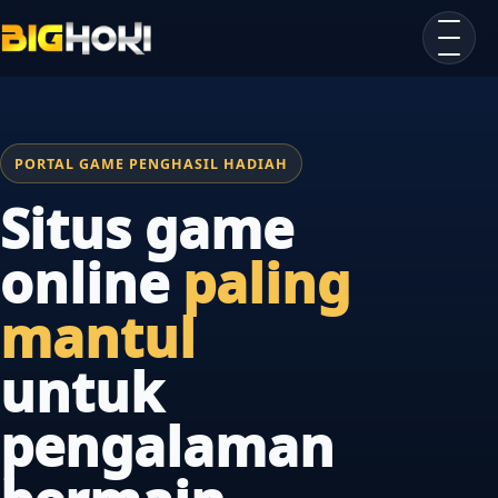
PORTAL GAME PENGHASIL HADIAH
Situs game
online
paling
mantul
untuk
pengalaman