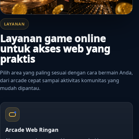
LAYANAN
Layanan game online
untuk akses web yang
praktis
Pilih area yang paling sesuai dengan cara bermain Anda,
dari arcade cepat sampai aktivitas komunitas yang
mudah dipantau.
Arcade Web Ringan