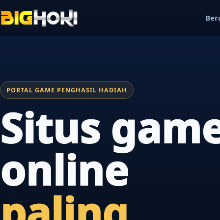
Ber
PORTAL GAME PENGHASIL HADIAH
Situs gam
online
paling