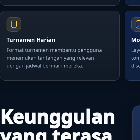
Turnamen Harian
Mob
Format turnamen membantu pengguna
Lay
menemukan tantangan yang relevan
tom
dengan jadwal bermain mereka.
dis
Keunggulan
yang terasa