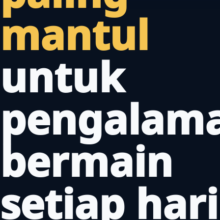
mantul
untuk
pengalam
bermain
setiap hari