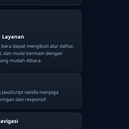
 Layanan
baru dapat mengikuti alur daftar,
i, dan mulai bermain dengan
 yang mudah dibaca.
 JavaScript vanilla menjaga
ringan dan responsif.
avigasi