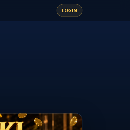
LOGIN