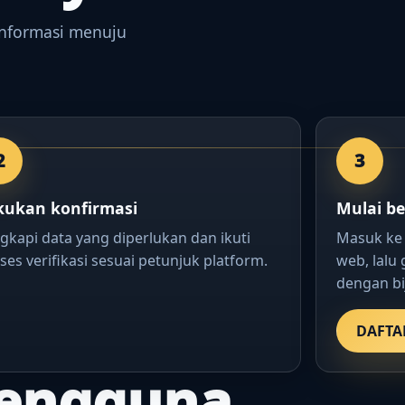
informasi menuju
2
3
kukan konfirmasi
Mulai b
gkapi data yang diperlukan dan ikuti
Masuk ke 
ses verifikasi sesuai petunjuk platform.
web, lalu
dengan bi
DAFTA
engguna