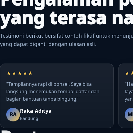
yang terasa na
Testimoni berikut bersifat contoh fiktif untuk menun
yang dapat diganti dengan ulasan asli.
★★★★★
★
"Tampilannya rapi di ponsel. Saya bisa
"Ha
langsung menemukan tombol daftar dan
lay
bagian bantuan tanpa bingung."
yan
Raka Aditya
RA
M
Bandung