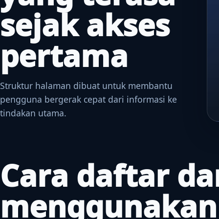
sejak akses
pertama
Struktur halaman dibuat untuk membantu
pengguna bergerak cepat dari informasi ke
tindakan utama.
Cara daftar da
menggunakan 