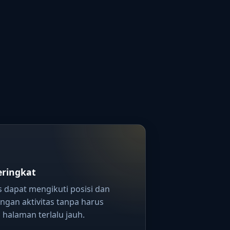
eringkat
 dapat mengikuti posisi dan
gan aktivitas tanpa harus
 halaman terlalu jauh.