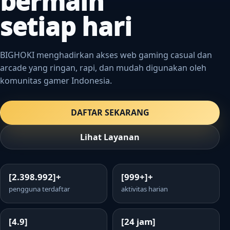
bermain
setiap hari
BIGHOKI menghadirkan akses web gaming casual dan
arcade yang ringan, rapi, dan mudah digunakan oleh
komunitas gamer Indonesia.
DAFTAR SEKARANG
Lihat Layanan
[2.398.992]+
[999+]+
pengguna terdaftar
aktivitas harian
[4.9]
[24 jam]