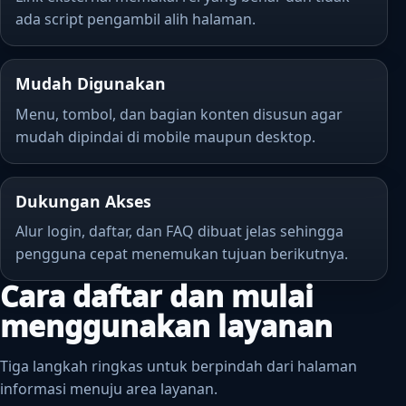
ada script pengambil alih halaman.
Mudah Digunakan
Menu, tombol, dan bagian konten disusun agar
mudah dipindai di mobile maupun desktop.
Dukungan Akses
Alur login, daftar, dan FAQ dibuat jelas sehingga
pengguna cepat menemukan tujuan berikutnya.
Cara daftar dan mulai
menggunakan layanan
Tiga langkah ringkas untuk berpindah dari halaman
informasi menuju area layanan.