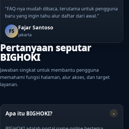
"FAQ-nya mudah dibaca, terutama untuk pengguna
baru yang ingin tahu alur daftar dari awal."
Fajar Santoso
FS
Jakarta
Pertanyaan seputar
BIGHOKI
Jawaban singkat untuk membantu pengguna
memahami fungsi halaman, alur akses, dan target
layanan.
Apa itu BIGHOKI?
BIGHOKI adalah portal game online bertema