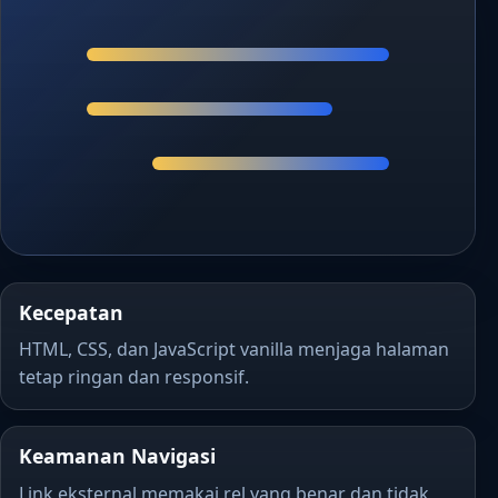
Kecepatan
HTML, CSS, dan JavaScript vanilla menjaga halaman
tetap ringan dan responsif.
Keamanan Navigasi
Link eksternal memakai rel yang benar dan tidak