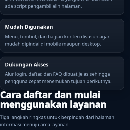
ada script pengambil alih halaman.
Mudah Digunakan
Menu, tombol, dan bagian konten disusun agar
mudah dipindai di mobile maupun desktop.
Dukungan Akses
Alur login, daftar, dan FAQ dibuat jelas sehingga
pengguna cepat menemukan tujuan berikutnya.
Cara daftar dan mulai
menggunakan layanan
Tiga langkah ringkas untuk berpindah dari halaman
informasi menuju area layanan.