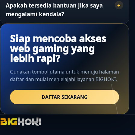
Apakah tersedia bantuan jika saya
mengalami kendala?
Siap mencoba akses
web gaming yang
lebih rapi?
Gunakan tombol utama untuk menuju halaman
daftar dan mulai menjelajahi layanan BIGHOKI.
DAFTAR SEKARANG