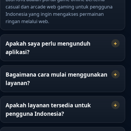
casual dan arcade web gaming untuk pengguna
Indonesia yang ingin mengakses permainan
ringan melalui web.
Apakah saya perlu mengunduh
aplikasi?
Bagaimana cara mulai menggunakan
layanan?
Apakah layanan tersedia untuk
pengguna Indonesia?