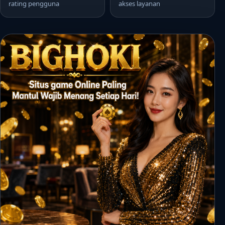
rating pengguna
akses layanan