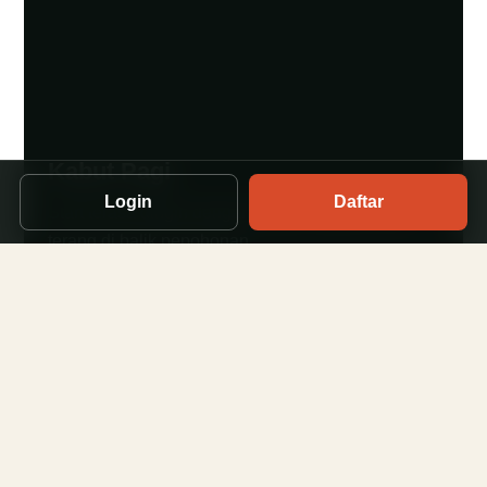
Kabut Pagi
Login
Daftar
Start terasa dingin dengan langit yang perlahan
terang di balik pepohonan.