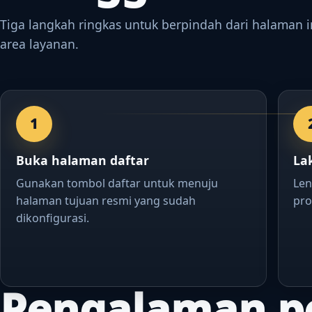
Tiga langkah ringkas untuk berpindah dari halaman 
area layanan.
1
Buka halaman daftar
La
Gunakan tombol daftar untuk menuju
Len
halaman tujuan resmi yang sudah
pro
dikonfigurasi.
Pengalaman p