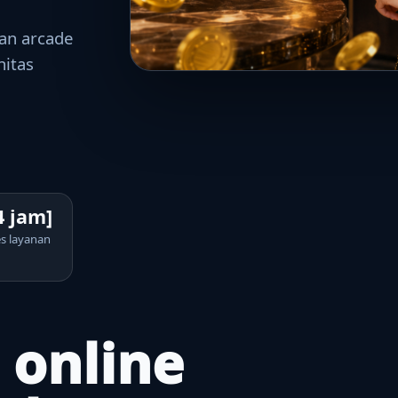
an arcade
nitas
4 jam]
s layanan
 online