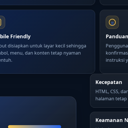
ile Friendly
Panduan
out disiapkan untuk layar kecil sehingga
Pengguna 
bol, menu, dan konten tetap nyaman
konfirmas
entuh.
instruksi
Kecepatan
HTML, CSS, dan
halaman tetap 
Keamanan N