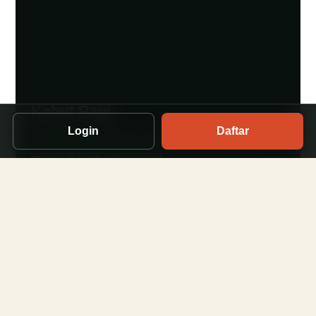
Kabut Pagi
Login
Daftar
Start terasa dingin dengan langit yang perlahan
terang di balik pepohonan.