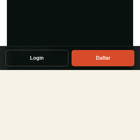
Kabut Pagi
Login
Daftar
Start terasa dingin dengan langit yang perlahan
terang di balik pepohonan.