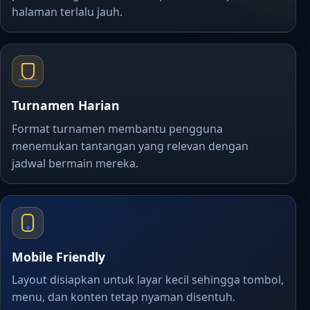
halaman terlalu jauh.
Turnamen Harian
Format turnamen membantu pengguna
menemukan tantangan yang relevan dengan
jadwal bermain mereka.
Mobile Friendly
Layout disiapkan untuk layar kecil sehingga tombol,
menu, dan konten tetap nyaman disentuh.