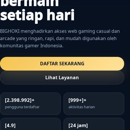
bermain
setiap hari
BIGHOKI menghadirkan akses web gaming casual dan
arcade yang ringan, rapi, dan mudah digunakan oleh
komunitas gamer Indonesia.
DAFTAR SEKARANG
Lihat Layanan
[2.398.992]+
[999+]+
pengguna terdaftar
aktivitas harian
[4.9]
[24 jam]