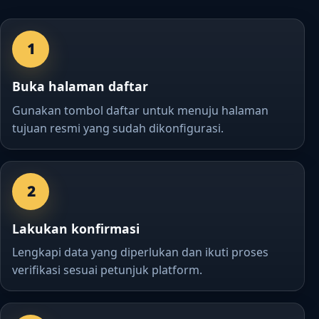
1
Buka halaman daftar
Gunakan tombol daftar untuk menuju halaman
tujuan resmi yang sudah dikonfigurasi.
2
Lakukan konfirmasi
Lengkapi data yang diperlukan dan ikuti proses
verifikasi sesuai petunjuk platform.