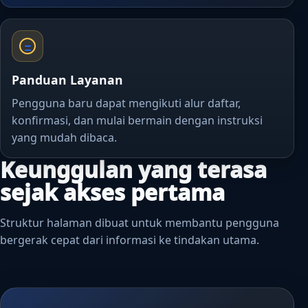
Panduan Layanan
Pengguna baru dapat mengikuti alur daftar,
konfirmasi, dan mulai bermain dengan instruksi
yang mudah dibaca.
Keunggulan yang terasa
sejak akses pertama
Struktur halaman dibuat untuk membantu pengguna
bergerak cepat dari informasi ke tindakan utama.