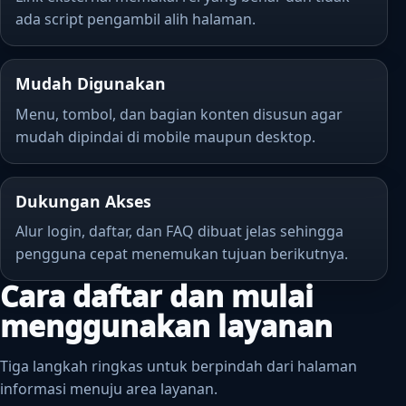
ada script pengambil alih halaman.
Mudah Digunakan
Menu, tombol, dan bagian konten disusun agar
mudah dipindai di mobile maupun desktop.
Dukungan Akses
Alur login, daftar, dan FAQ dibuat jelas sehingga
pengguna cepat menemukan tujuan berikutnya.
Cara daftar dan mulai
menggunakan layanan
Tiga langkah ringkas untuk berpindah dari halaman
informasi menuju area layanan.