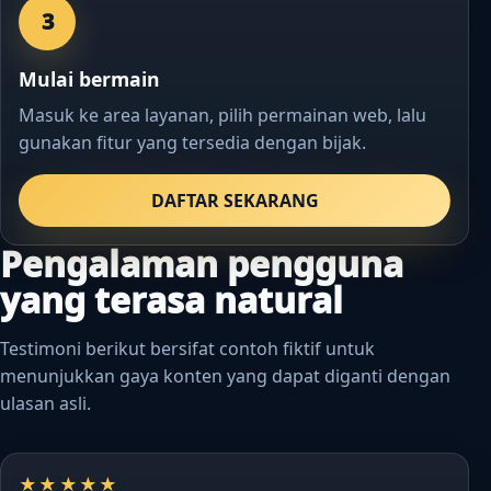
3
Mulai bermain
Masuk ke area layanan, pilih permainan web, lalu
gunakan fitur yang tersedia dengan bijak.
DAFTAR SEKARANG
Pengalaman pengguna
yang terasa natural
Testimoni berikut bersifat contoh fiktif untuk
menunjukkan gaya konten yang dapat diganti dengan
ulasan asli.
★★★★★