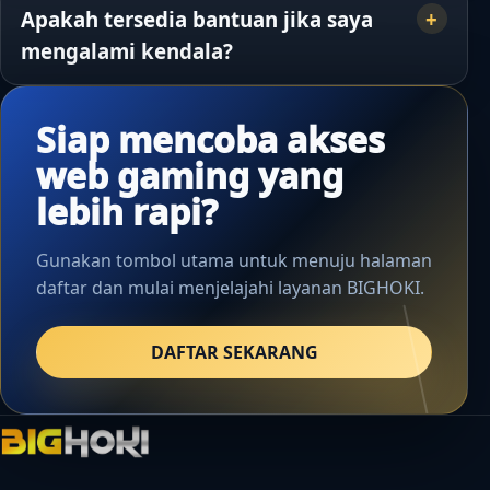
Apakah tersedia bantuan jika saya
mengalami kendala?
Siap mencoba akses
web gaming yang
lebih rapi?
Gunakan tombol utama untuk menuju halaman
daftar dan mulai menjelajahi layanan BIGHOKI.
DAFTAR SEKARANG