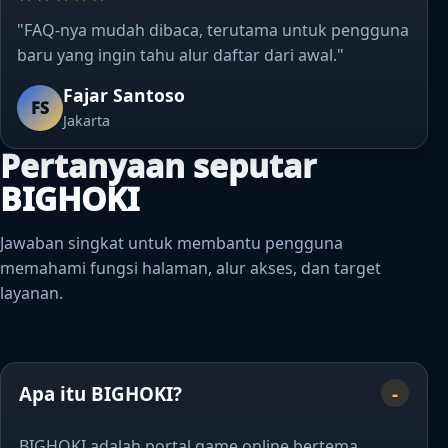
"FAQ-nya mudah dibaca, terutama untuk pengguna
baru yang ingin tahu alur daftar dari awal."
Fajar Santoso
FS
Jakarta
Pertanyaan seputar
BIGHOKI
Jawaban singkat untuk membantu pengguna
memahami fungsi halaman, alur akses, dan target
layanan.
Apa itu BIGHOKI?
BIGHOKI adalah portal game online bertema