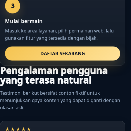
3
Mulai bermain
Masuk ke area layanan, pilih permainan web, lalu
gunakan fitur yang tersedia dengan bijak.
DAFTAR SEKARANG
Pengalaman pengguna
yang terasa natural
Testimoni berikut bersifat contoh fiktif untuk
menunjukkan gaya konten yang dapat diganti dengan
ulasan asli.
★★★★★