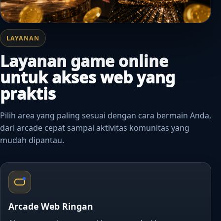
LAYANAN
Layanan game online
untuk akses web yang
praktis
Pilih area yang paling sesuai dengan cara bermain Anda,
dari arcade cepat sampai aktivitas komunitas yang
mudah dipantau.
Arcade Web Ringan