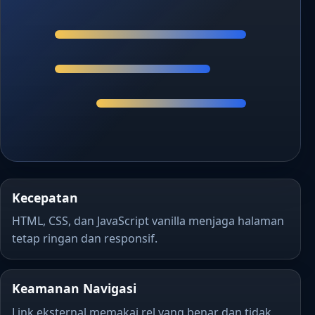
Kecepatan
HTML, CSS, dan JavaScript vanilla menjaga halaman
tetap ringan dan responsif.
Keamanan Navigasi
Link eksternal memakai rel yang benar dan tidak