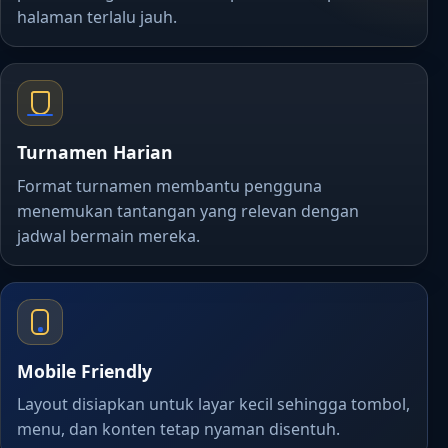
halaman terlalu jauh.
Turnamen Harian
Format turnamen membantu pengguna
menemukan tantangan yang relevan dengan
jadwal bermain mereka.
Mobile Friendly
Layout disiapkan untuk layar kecil sehingga tombol,
menu, dan konten tetap nyaman disentuh.