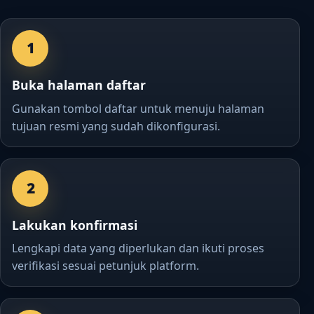
1
Buka halaman daftar
Gunakan tombol daftar untuk menuju halaman
tujuan resmi yang sudah dikonfigurasi.
2
Lakukan konfirmasi
Lengkapi data yang diperlukan dan ikuti proses
verifikasi sesuai petunjuk platform.