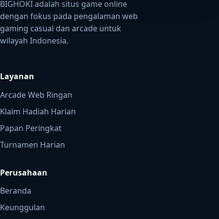
BIGHOKI adalah situs game online
dengan fokus pada pengalaman web
gaming casual dan arcade untuk
wilayah Indonesia.
Layanan
Arcade Web Ringan
Klaim Hadiah Harian
Papan Peringkat
Turnamen Harian
Perusahaan
Beranda
Keunggulan