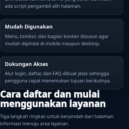
ada script pengambil alih halaman.
Mudah Digunakan
Menu, tombol, dan bagian konten disusun agar
mudah dipindai di mobile maupun desktop.
Dukungan Akses
Alur login, daftar, dan FAQ dibuat jelas sehingga
pengguna cepat menemukan tujuan berikutnya.
Cara daftar dan mulai
menggunakan layanan
Tiga langkah ringkas untuk berpindah dari halaman
informasi menuju area layanan.