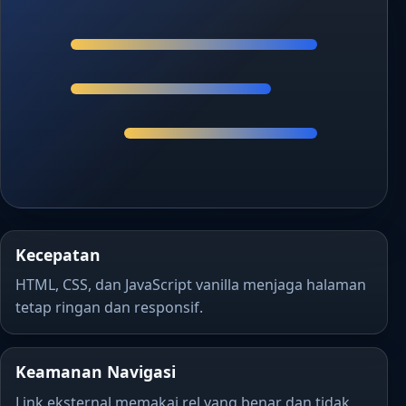
Kecepatan
HTML, CSS, dan JavaScript vanilla menjaga halaman
tetap ringan dan responsif.
Keamanan Navigasi
Link eksternal memakai rel yang benar dan tidak