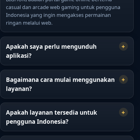
casual dan arcade web gaming untuk pengguna
Indonesia yang ingin mengakses permainan
ringan melalui web.
Apakah saya perlu mengunduh
aplikasi?
Bagaimana cara mulai menggunakan
layanan?
Apakah layanan tersedia untuk
pengguna Indonesia?