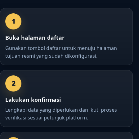
1
Buka halaman daftar
Gunakan tombol daftar untuk menuju halaman
tujuan resmi yang sudah dikonfigurasi.
2
Lakukan konfirmasi
Lengkapi data yang diperlukan dan ikuti proses
verifikasi sesuai petunjuk platform.