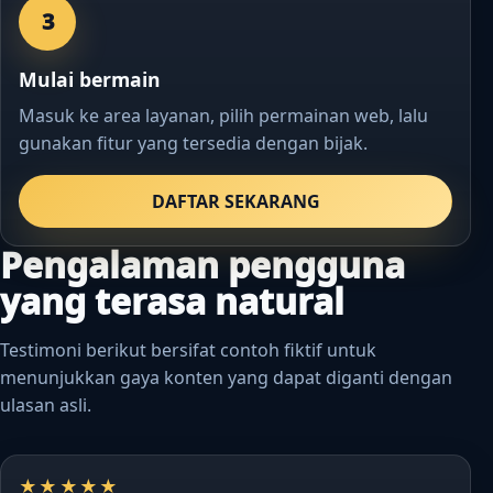
3
Mulai bermain
Masuk ke area layanan, pilih permainan web, lalu
gunakan fitur yang tersedia dengan bijak.
DAFTAR SEKARANG
Pengalaman pengguna
yang terasa natural
Testimoni berikut bersifat contoh fiktif untuk
menunjukkan gaya konten yang dapat diganti dengan
ulasan asli.
★★★★★