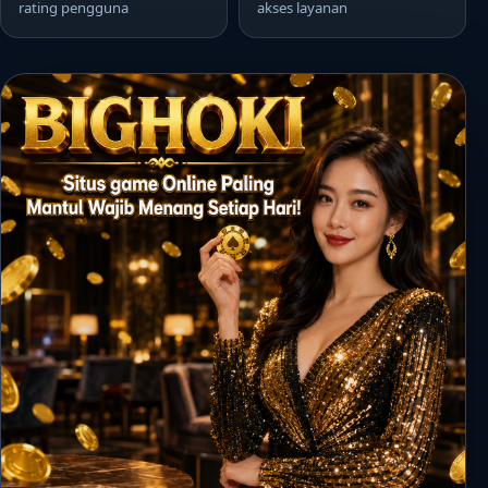
rating pengguna
akses layanan