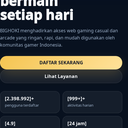
bermain
setiap hari
BIGHOKI menghadirkan akses web gaming casual dan
arcade yang ringan, rapi, dan mudah digunakan oleh
komunitas gamer Indonesia.
DAFTAR SEKARANG
Lihat Layanan
[2.398.992]+
[999+]+
pengguna terdaftar
aktivitas harian
[4.9]
[24 jam]