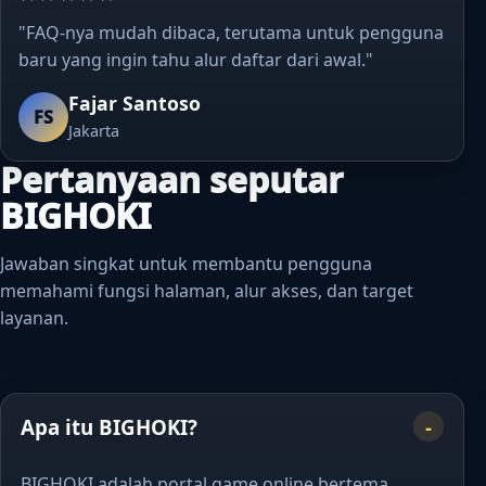
"FAQ-nya mudah dibaca, terutama untuk pengguna
baru yang ingin tahu alur daftar dari awal."
Fajar Santoso
FS
Jakarta
Pertanyaan seputar
BIGHOKI
Jawaban singkat untuk membantu pengguna
memahami fungsi halaman, alur akses, dan target
layanan.
Apa itu BIGHOKI?
BIGHOKI adalah portal game online bertema